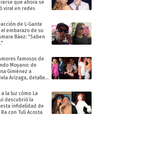
rarse que ahora se
ió viral en redes
eacción de L-Gante
 el embarazo de su
amara Báez: "Saben
."
amores famosos de
ndo Moyano: de
na Giménez a
ela Arizaga, detalles
u pasado
imental
ó a la luz cómo La
ui descubrió la
esta infidelidad de
 Ra con Tuli Acosta