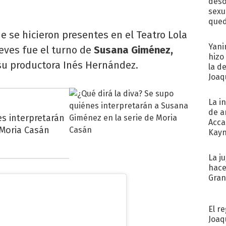
deso
sexu
qued
e se hicieron presentes en el Teatro Lola
Yani
eves fue el turno de
Susana Giménez,
hizo
su productora Inés Hernández.
la d
Joaqu
La i
de a
es interpretarán
Acca
 Moria Casán
Kayn
cum
La j
hace
Gra
El r
Joaq