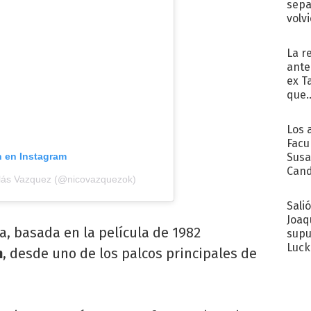
sepa
volv
La r
ante
ex T
que..
Los 
Facu
Susa
n en Instagram
Cand
olás Vazquez (@nicovazquezok)
de s
sent
Sali
Joaq
a, basada en la película de 1982
supu
Luck
n
, desde uno de los palcos principales de