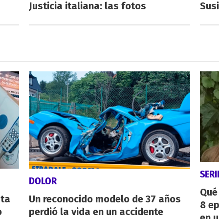
Justicia italiana: las fotos
Susi
SERI
DOLOR
Qué 
sta
Un reconocido modelo de 37 años
8 ep
o
perdió la vida en un accidente
en u