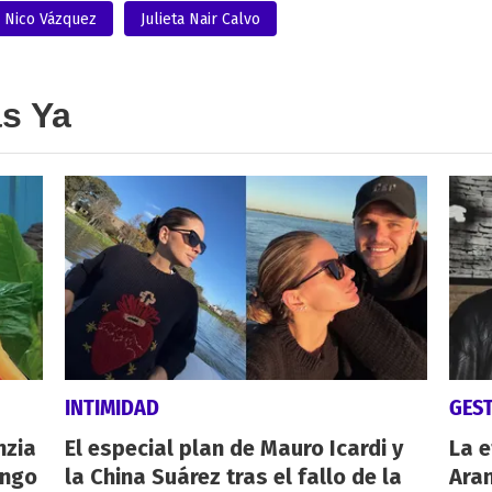
Nico Vázquez
Julieta Nair Calvo
as Ya
INTIMIDAD
GES
nzia
El especial plan de Mauro Icardi y
La e
engo
la China Suárez tras el fallo de la
Aran