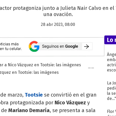
 actor protagoniza junto a Julieta Nair Calvo en e
una ovación.
28 abr 2023, 08:00
Lo 
Ánge
emba
actr
esco
ázquez en Tootsie: las imágenes
La J
pedi
la s
 de marzo,
Tootsie
se convirtió en el gran
de...
a obra protagonizada por
Nico Vázquez
y
n de
Mariano Demaría
, se presenta a sala
Flor