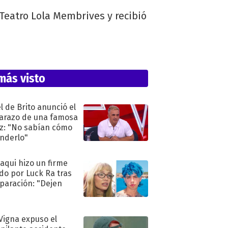
l Teatro Lola Membrives y recibió
más visto
l de Brito anunció el
razo de una famosa
iz: "No sabían cómo
nderlo"
oaqui hizo un firme
do por Luck Ra tras
eparación: "Dejen
"
 Vigna expuso el