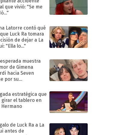
pilante accidente
al que vivió: "Se me
ó..."
na Latorre contó qué
 que Luck Ra tomara
ecisión de dejar a La
i: "Ella lo..."
nesperada muestra
mor de Gimena
rdi hacia Seven
e por su
pleaños
ugada estratégica que
 girar el tablero en
n Hermano
egalo de Luck Ra a La
ui antes de