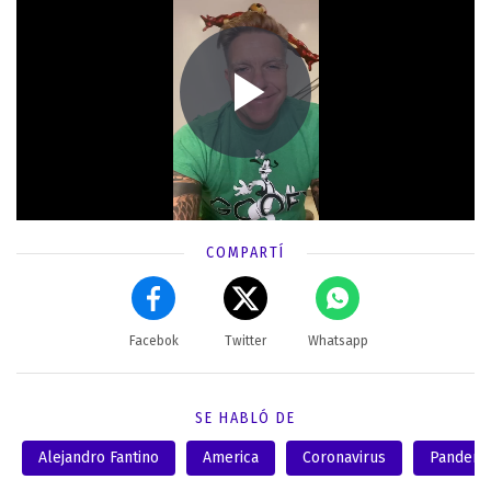
COMPARTÍ
Facebok
Twitter
Whatsapp
SE HABLÓ DE
Alejandro Fantino
America
Coronavirus
Pandemi