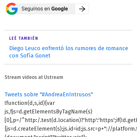
LEÉ TAMBIÉN
Diego Leuco enfrentó los rumores de romance
con Sofía Gonet
Stream videos at Ustream
Tweets sobre "#AndreaEnIntrusos"
!function(d,s,id){var
js,fjs=d.getElementsByTagName(s)
[0],p=/^http:/.test(d.location)?'http':'https';if(!d.g
{js=d.createElement(s);js.id=id;js.src=p+"://platform.