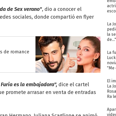
emba
actr
ada de Sex verano"
, dio a conocer el
esco
redes sociales, donde compartió en flyer
La J
pedi
la s
de...
es de romance
La f
Luck
novi
"Me e
El i
 Furia es la embajadora",
dice el cartel
La J
Rosa
ue promete arrasar en venta de entradas
Ra l
Apar
vide
ran Hermano, Juliana Scaglione se animó