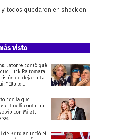
o y todos quedaron en shock en
más visto
na Latorre contó qué
 que Luck Ra tomara
ecisión de dejar a La
i: "Ella lo..."
oto con la que
elo Tinelli confirmó
volvió con Milett
eroa
l de Brito anunció el