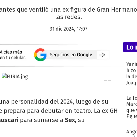
antes que ventiló una ex figura de Gran Herman
las redes.
31 dic 2024, 17:07
Lo 
Yani
hizo
la d
Joaqu
La f
na personalidad del 2024, luego de su
Marc
 prepara para debutar en teatro. La ex GH
que 
Figu
Muscari
para sumarse a
Sex
, su
Ánge