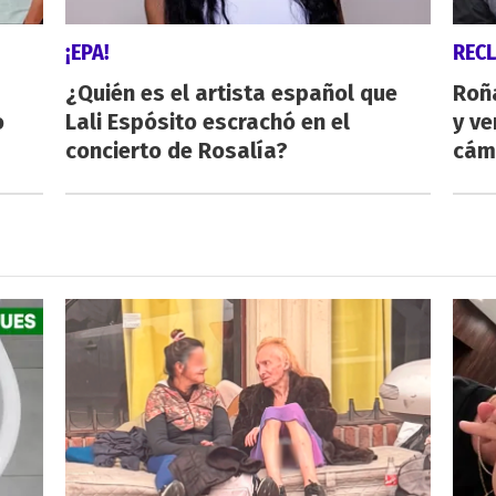
¡EPA!
REC
¿Quién es el artista español que
Roñ
o
Lali Espósito escrachó en el
y ve
concierto de Rosalía?
cám