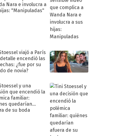
a Nara e involucra a
hijas: "Manipuladas"
Stoessel viajó a París
 detalle encendió las
echas: ¿fue por su
ido de novia?
 Stoessel y una
sión que encendió la
mica familiar:
nes quedarían
ra de su boda