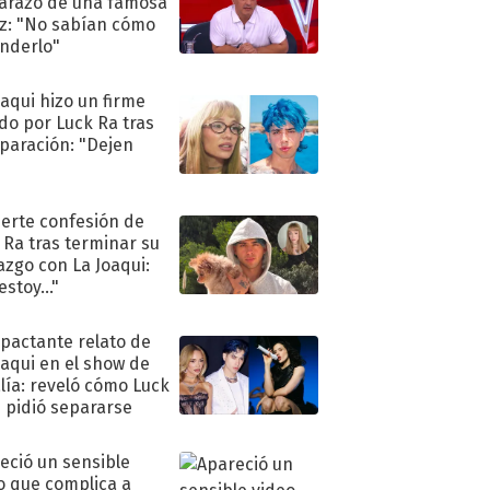
razo de una famosa
iz: "No sabían cómo
nderlo"
oaqui hizo un firme
do por Luck Ra tras
eparación: "Dejen
"
uerte confesión de
 Ra tras terminar su
azgo con La Joaqui:
stoy..."
mpactante relato de
oaqui en el show de
lía: reveló cómo Luck
e pidió separarse
eció un sensible
o que complica a