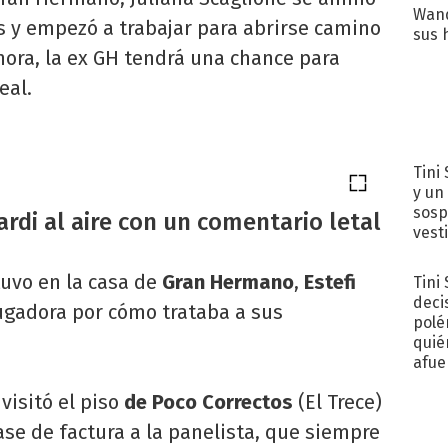
Wand
as y empezó a trabajar para abrirse camino
sus 
hora, la ex GH tendrá una chance para
eal.
Tini 
y un
sosp
ardi al aire con un comentario letal
vest
uvo en la casa de
Gran Hermano
,
Estefi
Tini
deci
jugadora por cómo trataba a sus
polé
quié
afue
visitó el piso
de Poco Correctos
(El Trece)
se de factura a la panelista, que siempre