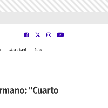
x
Mauro Icardi
Robo
rmano: "Cuarto