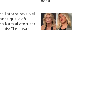
na Latorre revelo el
ance que vivió
a Nara al aterrizar
l país: "Le pasan
s"