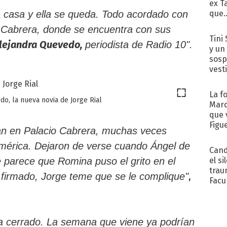
ex T
que..
la casa y ella se queda. Todo acordado con
 Cabrera, donde se encuentra con sus
Tini 
Alejandra Quevedo,
periodista de Radio 10".
y un
sosp
vest
La f
o, la nueva novia de Jorge Rial
Marc
que 
Figu
n en Palacio Cabrera, muchas veces
mérica. Dejaron de verse cuando Ángel de
Cand
el si
ue parece que Romina puso el grito en el
trau
,
a firmado, Jorge teme que se le complique"
Facu
"Teng
ta cerrado. La semana que viene ya podrían