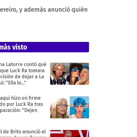
Pereiro, y además anunció quién
más visto
na Latorre contó qué
 que Luck Ra tomara
ecisión de dejar a La
i: "Ella lo..."
oaqui hizo un firme
do por Luck Ra tras
eparación: "Dejen
"
l de Brito anunció el