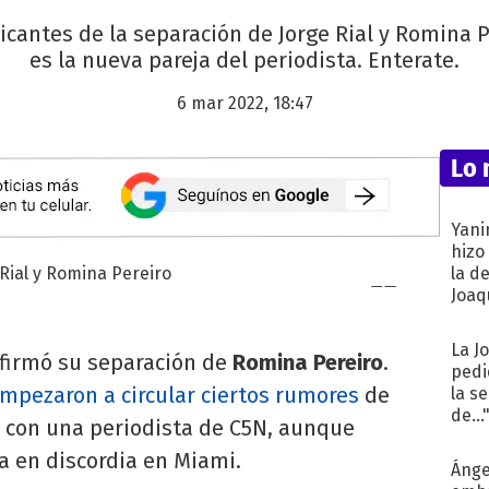
picantes de la separación de Jorge Rial y Romina 
es la nueva pareja del periodista. Enterate.
6 mar 2022, 18:47
Lo 
Yani
hizo
la d
Joaqu
La J
firmó su separación de
Romina Pereiro
.
pedi
mpezaron a circular ciertos rumores
de
la s
de...
n con una periodista de C5N, aunque
a en discordia en Miami.
Ánge