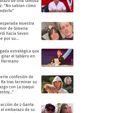
razo de una famosa
iz: "No sabían cómo
nderlo"
nesperada muestra
mor de Gimena
rdi hacia Seven
e por su
pleaños
ugada estratégica que
 girar el tablero en
n Hermano
uerte confesión de
 Ra tras terminar su
azgo con La Joaqui:
stoy..."
eacción de L-Gante
 el embarazo de su