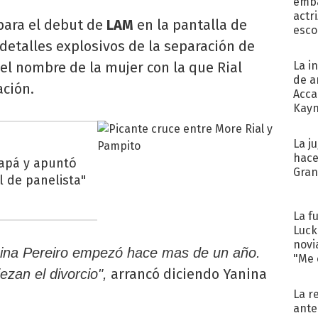
emba
actr
para el debut de
LAM
en la pantalla de
esco
detalles explosivos de la separación de
el nombre de la mujer con la que Rial
La i
de a
ación.
Acca
Kayn
cum
La j
hace
papá y apuntó
Gra
l de panelista"
La f
Luck
novi
omina Pereiro empezó hace mas de un año.
"Me e
arrancó diciendo Yanina
zan el divorcio",
La r
ante