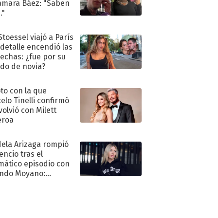
amara Báez: "Saben
."
Stoessel viajó a París
 detalle encendió las
echas: ¿fue por su
ido de novia?
oto con la que
elo Tinelli confirmó
volvió con Milett
eroa
ela Arizaga rompió
lencio tras el
mático episodio con
ndo Moyano:
o..."