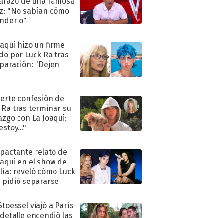
razo de una famosa
iz: "No sabían cómo
nderlo"
oaqui hizo un firme
do por Luck Ra tras
eparación: "Dejen
"
uerte confesión de
 Ra tras terminar su
azgo con La Joaqui:
stoy..."
mpactante relato de
oaqui en el show de
lía: reveló cómo Luck
e pidió separarse
Stoessel viajó a París
 detalle encendió las