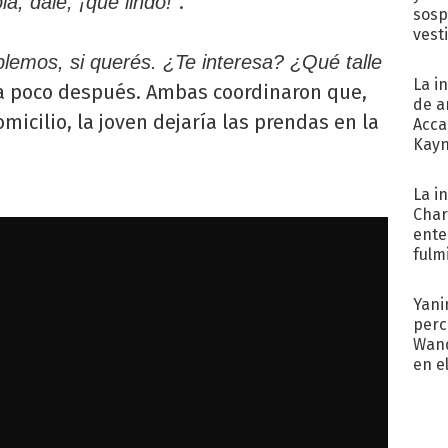
.
a, dale, ¡qué lindo!”
sosp
vest
lemos, si querés. ¿Te interesa? ¿Qué talle
La i
 poco después. Ambas coordinaron que,
de a
micilio, la joven dejaría las prendas en la
Acca
Kayn
cum
La i
Char
ente
fulm
Her
Yani
perc
Wand
en e
toda