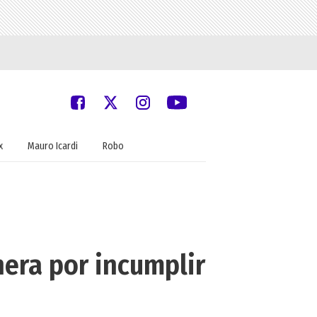
x
Mauro Icardi
Robo
era por incumplir