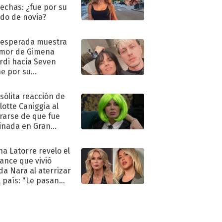
echas: ¿fue por su
ido de novia?
nesperada muestra
mor de Gimena
rdi hacia Seven
e por su
pleaños
nsólita reacción de
lotte Caniggia al
rarse de que fue
inada en Gran
mano
na Latorre revelo el
ance que vivió
a Nara al aterrizar
l país: "Le pasan
s"