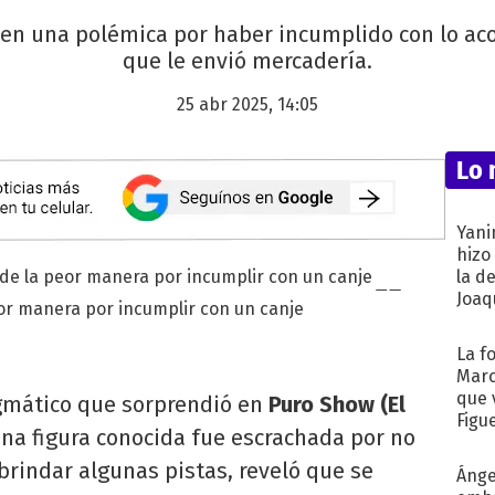
 en una polémica por haber incumplido con lo 
que le envió mercadería.
25 abr 2025, 14:05
Lo 
Yani
hizo
la d
Joaqu
or manera por incumplir con un canje
La f
Marc
que 
gmático que sorprendió en
Puro Show (El
Figu
na figura conocida fue escrachada por no
brindar algunas pistas, reveló que se
Ánge