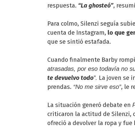
respuesta.
“La ghosteó”
, resumi
Para colmo, Silenzi seguía subi
cuenta de Instagram,
lo que ge
que se sintió estafada.
Cuando finalmente Barby rompió e
atrasadas, por eso todavía no s
te devuelvo todo
La joven se i
”.
prendas.
, le 
“No me sirve eso”
La situación generó debate en
criticaron la actitud de Silenz
ofreció a devolver la ropa y fu