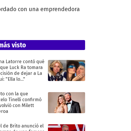
acordado con una emprendedora
más visto
na Latorre contó qué
 que Luck Ra tomara
ecisión de dejar a La
i: "Ella lo..."
oto con la que
elo Tinelli confirmó
volvió con Milett
eroa
l de Brito anunció el