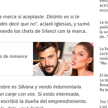
emba
actr
esco
marca si aceptaste. Distinto es si te
La J
aclaró Iglesias, y sumó
dés decir que no”,
pedi
ando los chats de Silenzi con la marca.
la s
de...
La f
Luck
es de romance
novi
"Me e
El i
La J
Rosa
mbre es Silvana y vendo indumentaria
Ra l
n canje con vos. Si estás interesada,
e escribió la dueña del emprendimiento.
Tini 
y un