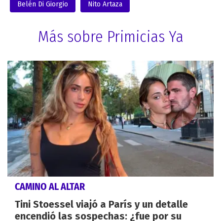
Belén Di Giorgio
Nito Artaza
Más sobre Primicias Ya
CAMINO AL ALTAR
Tini Stoessel viajó a París y un detalle
encendió las sospechas: ¿fue por su