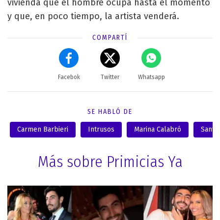
vivienda que el hombre ocupa hasta el momento
y que, en poco tiempo, la artista venderá.
COMPARTÍ
Facebok
Twitter
Whatsapp
SE HABLÓ DE
Carmen Barbieri
Intrusos
Marina Calabró
Santi
Más sobre Primicias Ya