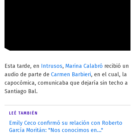
Esta tarde, en
Intrusos
,
Marina Calabró
recibió un
audio de parte de
Carmen Barbieri
, en el cual, la
capocómica, comunicaba que dejaría sin techo a
Santiago Bal.
LEÉ TAMBIÉN
Emily Ceco confirmó su relación con Roberto
García Moritán: "Nos conocimos en..."