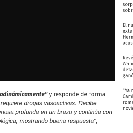
sorp
sobr
regr
El n
exte
Herm
acus
Pinc
"Tra
Revé
Wand
detal
ganó
próx
"Ya 
modinámicamente"
y responde de forma
Cami
roma
 requiere drogas vasoactivas. Recibe
novi
enosa profunda en un brazo y continúa con
decl
,
iológica, mostrando buena respuesta"