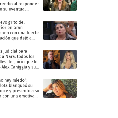
rendió al responder
e su eventual
eso al reality
uevo grito del
rior en Gran
ano con una fuerte
ación que dejó a
oya en shock:
idora"
s judicial para
a Nara: todos los
les del juicio que le
 Alex Caniggia y sus
imos pasos
no hay miedo":
lota blanqueó su
nce y presentó a su
a con una emotiva
aración de amor