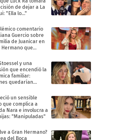
 que Luck Ra tomara
ecisión de dejar a La
i: "Ella lo..."
olémico comentario
liana Guercio sobre
amilia de Juanicar en
n Hermano que
tó la furia en redes
 Stoessel y una
sión que encendió la
mica familiar:
nes quedarían
ra de su boda
eció un sensible
o que complica a
a Nara e involucra a
hijas: "Manipuladas"
lve a Gran Hermano?
ea del Boca