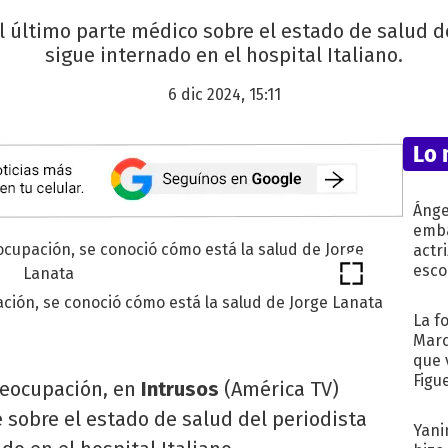
l último parte médico sobre el estado de salud d
sigue internado en el hospital Italiano.
6 dic 2024, 15:11
Lo 
Ánge
emba
actr
esco
ión, se conoció cómo está la salud de Jorge Lanata
La f
Marc
que 
Figu
reocupación, en
Intrusos
(América TV)
e sobre el estado de salud del periodista
Yani