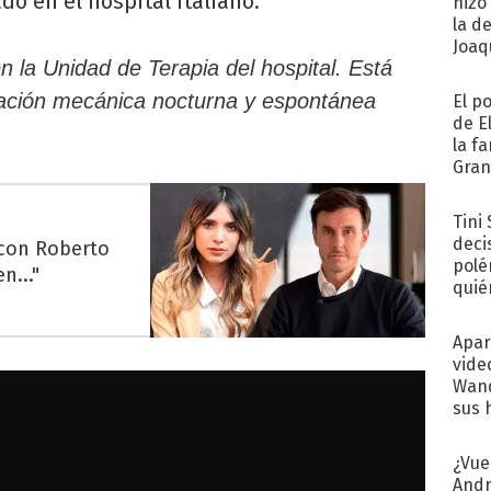
do en el hospital Italiano.
hizo
la d
Joaqu
n la Unidad de Terapia del hospital. Está
ntilación mecánica nocturna y espontánea
El p
de E
la f
Gra
desa
Tini
deci
 con Roberto
polé
n..."
quié
afue
Apar
vide
Wand
sus 
¿Vue
Andr