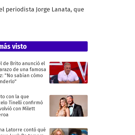
el periodista Jorge Lanata, que
más visto
l de Brito anunció el
razo de una famosa
iz: "No sabían cómo
nderlo"
oto con la que
elo Tinelli confirmó
volvió con Milett
eroa
na Latorre contó qué