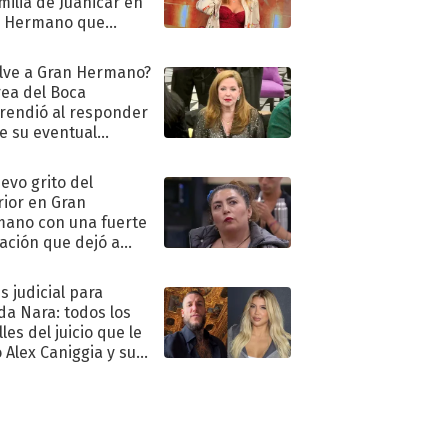
amilia de Juanicar en
n Hermano que
tó la furia en redes
lve a Gran Hermano?
ea del Boca
rendió al responder
e su eventual
eso al reality
uevo grito del
rior en Gran
ano con una fuerte
ación que dejó a
oya en shock:
idora"
s judicial para
a Nara: todos los
les del juicio que le
 Alex Caniggia y sus
imos pasos