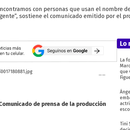
 encontramos con personas que usan el nombre de
a gente”, sostiene el comunicado emitido por el pr
Lo 
La f
Marc
que 
Figu
Ánge
emba
C
omunicado de prensa de la producción
actr
esco
Tini
deci