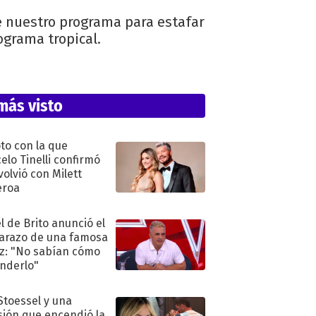
 nuestro programa para estafar
ograma tropical.
más visto
oto con la que
elo Tinelli confirmó
volvió con Milett
eroa
l de Brito anunció el
razo de una famosa
iz: "No sabían cómo
nderlo"
 Stoessel y una
sión que encendió la