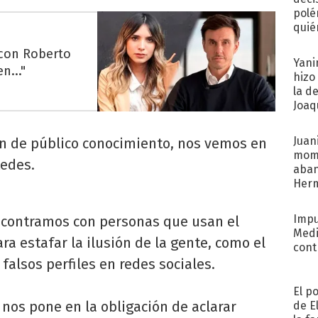
polé
quié
afue
 con Roberto
Yani
n..."
hizo
la d
Joaqu
Juani
an de público conocimiento, nos vemos en
mome
tedes.
aba
Her
recib
Impu
ncontramos con personas que usan el
Medi
 estafar la ilusión de la gente, como el
cont
falsos perfiles en redes sociales.
El p
 nos pone en la obligación de aclarar
de E