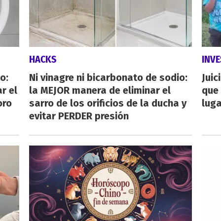
HACKS
INVE
o:
Ni vinagre ni bicarbonato de sodio:
Juic
r el
la MEJOR manera de eliminar el
que 
oro
sarro de los orificios de la ducha y
luga
evitar PERDER presión