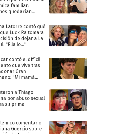
mica familiar:
nes quedarían
ra de su boda
na Latorre contó qué
 que Luck Ra tomara
ecisión de dejar a La
i: "Ella lo..."
car contó el difícil
nto que vive tras
ndonar Gran
mano: "Mi mamá
ió..."
taron a Thiago
na por abuso sexual
ra su prima
olémico comentario
liana Guercio sobre