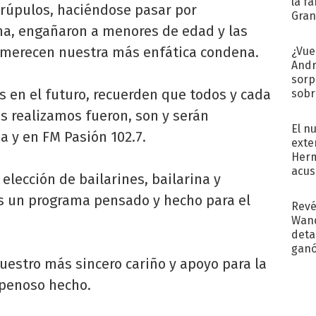
la f
crúpulos, haciéndose pasar por
Gra
ma, engañaron a menores de edad y las
desa
 merecen nuestra más enfática condena.
¿Vue
Andr
sorp
es en el futuro, recuerden que todos y cada
sobr
regr
s realizamos fueron, son y serán
El n
 y en FM Pasión 102.7.
exte
Herm
acus
elección de bailarines, bailarina y
Pinc
es un programa pensado y hecho para el
"Tra
Revé
Wand
detal
ganó
uestro más sincero cariño y apoyo para la
próx
 penoso hecho.