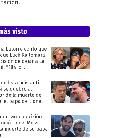
ntación.
más visto
na Latorre contó qué
 que Luck Ra tomara
ecisión de dejar a La
i: "Ella lo..."
eriodista más anti-
i se quebró al
ar de la muerte de
e, el papá de Lionel
mportante decisión
tomó Lionel Messi
 la muerte de su papá
e