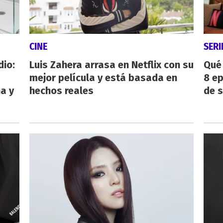
CINE
SERI
dio:
Luis Zahera arrasa en Netflix con su
Qué 
mejor película y está basada en
8 ep
ha y
hechos reales
de 