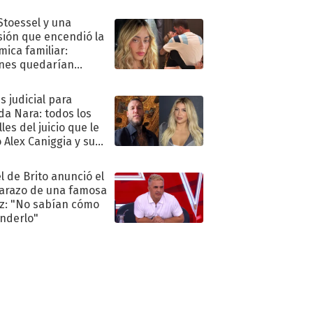
."
 Stoessel y una
sión que encendió la
mica familiar:
nes quedarían
ra de su boda
s judicial para
a Nara: todos los
les del juicio que le
 Alex Caniggia y sus
imos pasos
l de Brito anunció el
razo de una famosa
iz: "No sabían cómo
nderlo"