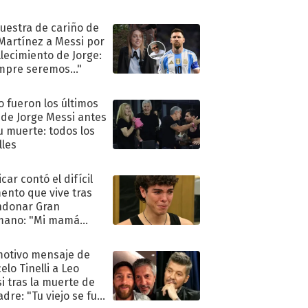
uestra de cariño de
 Martínez a Messi por
allecimiento de Jorge:
mpre seremos..."
 fueron los últimos
 de Jorge Messi antes
u muerte: todos los
lles
car contó el difícil
nto que vive tras
ndonar Gran
mano: "Mi mamá
ió..."
motivo mensaje de
elo Tinelli a Leo
i tras la muerte de
adre: "Tu viejo se fue