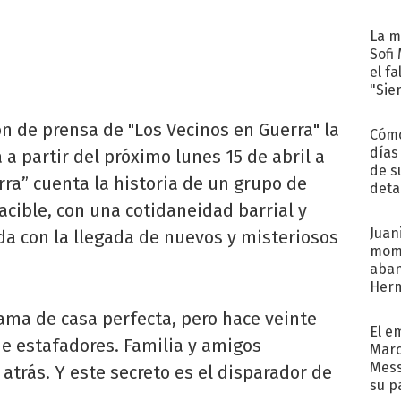
La m
Sofi
el f
"Sie
ón de prensa de "Los Vecinos en Guerra" la
Cómo
días
 a partir del próximo lunes 15 de abril a
de s
rra” cuenta la historia de un grupo de
deta
acible, con una cotidaneidad barrial y
Juani
ada con la llegada de nuevos y misteriosos
mome
aba
Her
recib
ama de casa perfecta, pero hace veinte
El e
e estafadores. Familia y amigos
Marc
Mess
atrás. Y este secreto es el disparador de
su p