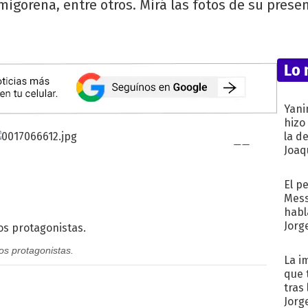
igorena, entre otros. Mirá las fotos de su prese
Lo 
Yani
hizo
la d
Joaqu
El p
Mess
habl
Jorg
os protagonistas.
La i
que 
tras
Jorg