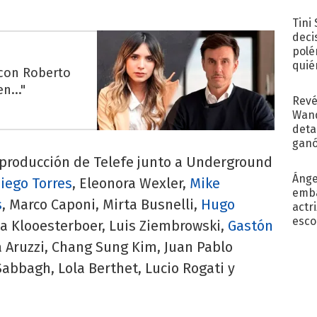
con..
Tini
deci
polé
quié
 con Roberto
afue
n..."
Revé
Wand
detal
ganó
próx
a producción de Telefe junto a Underground
Ánge
iego Torres
, Eleonora Wexler,
Mike
emba
s
, Marco Caponi, Mirta Busnelli,
Hugo
actr
esco
ela Klooesterboer, Luis Ziembrowski,
Gastón
na Aruzzi, Chang Sung Kim, Juan Pablo
Sabbagh, Lola Berthet, Lucio Rogati y