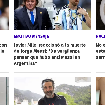
EMOTIVO MENSAJE
HAC
 con
Javier Milei reaccionó a la muerte
No e
ie
de Jorge Messi: "Da vergüenza
esta
pensar que hubo anti Messi en
sarr
Argentina"