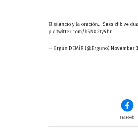
El silencio y la oración... Sessizlik ve du
pic.twitter.com/h5N0Gty9hr
— Ergün DEMİR (@Erguno)
November 3
Facebok