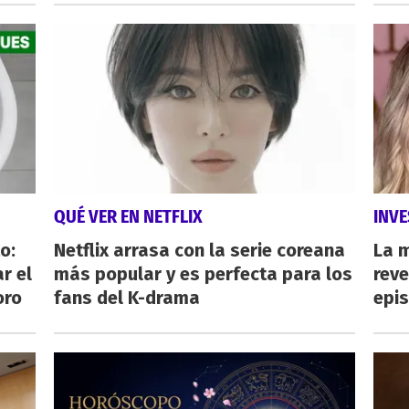
QUÉ VER EN NETFLIX
INVE
o:
Netflix arrasa con la serie coreana
La 
r el
más popular y es perfecta para los
reve
oro
fans del K-drama
epi