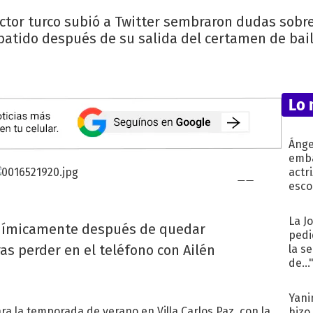
tor turco subió a Twitter sembraron dudas sobre 
batido después de su salida del certamen de bail
Lo 
Ánge
emba
actr
esco
La J
anímicamente después de quedar
pedi
as perder en el teléfono con Ailén
la s
de...
Yani
ara la temporada de verano en Villa Carlos Paz, con la
hizo