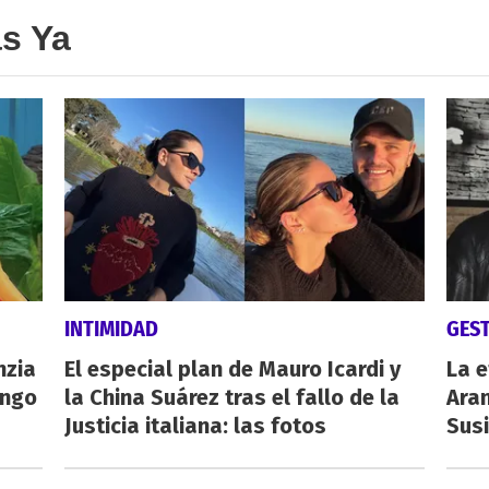
as Ya
INTIMIDAD
GES
nzia
El especial plan de Mauro Icardi y
La e
engo
la China Suárez tras el fallo de la
Aran
Justicia italiana: las fotos
Susi