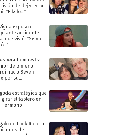
ecisión de dejar a La
i: "Ella lo..."
 Vigna expuso el
pilante accidente
al que vivió: "Se me
ó..."
nesperada muestra
mor de Gimena
rdi hacia Seven
e por su
pleaños
ugada estratégica que
 girar el tablero en
n Hermano
egalo de Luck Ra a La
ui antes de