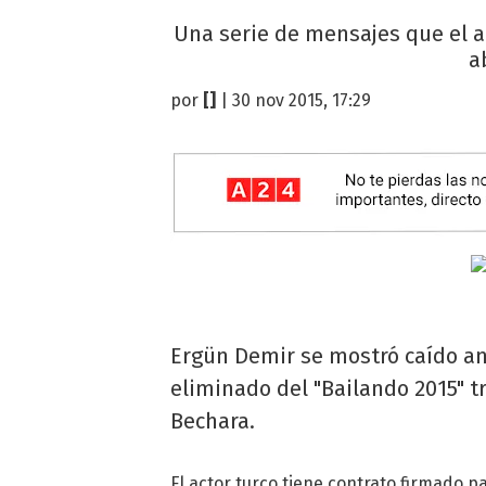
Una serie de mensajes que el ac
a
por
[]
| 30 nov 2015, 17:29
Ergün Demir se mostró caído 
eliminado del "Bailando 2015" tr
Bechara.
El actor turco tiene contrato firmado p