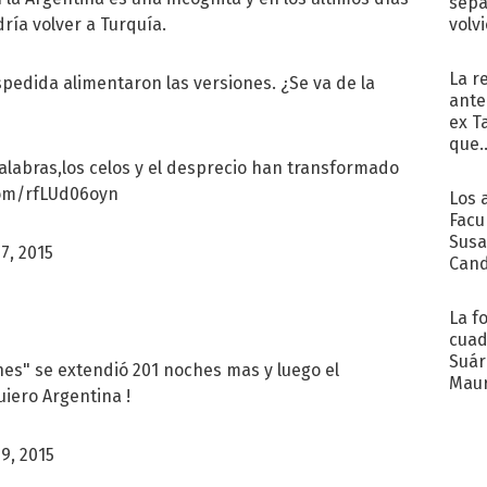
sepa
volv
ría volver a Turquía.
La r
pedida alimentaron las versiones. ¿Se va de la
ante
ex T
que..
 palabras,los celos y el desprecio han transformado
com/rfLUd06oyn
Los 
Facu
Susa
7, 2015
Cand
de s
sent
La f
cuad
Suár
es" se extendió 201 noches mas y luego el
Maur
uiero Argentina !
emb
9, 2015