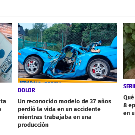
SERI
DOLOR
Qué 
sta
Un reconocido modelo de 37 años
8 ep
o
perdió la vida en un accidente
en u
mientras trabajaba en una
producción