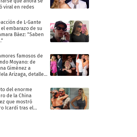
rarse que ahora se
ió viral en redes
eacción de L-Gante
 el embarazo de su
amara Báez: "Saben
."
amores famosos de
ndo Moyano: de
na Giménez a
ela Arizaga, detalles
u pasado
imental
oto del enorme
ro de la China
ez que mostró
o Icardi tras el
argo de Wanda Nara