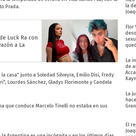
la d
to Prada.
Joaqu
Flor
deso
 de Luck Ra con
sexu
razón a La
qued
La i
de a
Acca
a casa" junto a Soledad Silveyra, Emilio Disi, Fredy
Kayn
irri", Lourdes Sánchez, Gladys Florimonte y Candela
cum
La j
hace
ama que conduce Marcelo Tinelli no estaba en sus
Gra
El r
Joaq
la Argentina es una incógnita y en los últimos días