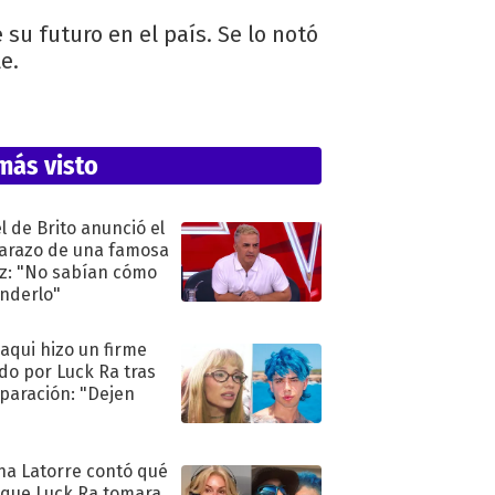
su futuro en el país. Se lo notó
e.
más visto
l de Brito anunció el
razo de una famosa
iz: "No sabían cómo
nderlo"
oaqui hizo un firme
do por Luck Ra tras
eparación: "Dejen
"
na Latorre contó qué
 que Luck Ra tomara