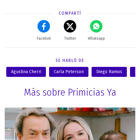
COMPARTÍ
Facebok
Twitter
Whatsapp
SE HABLÓ DE
Agustina Cherri
Carla Peterson
Diego Ramos
Do
Más sobre Primicias Ya