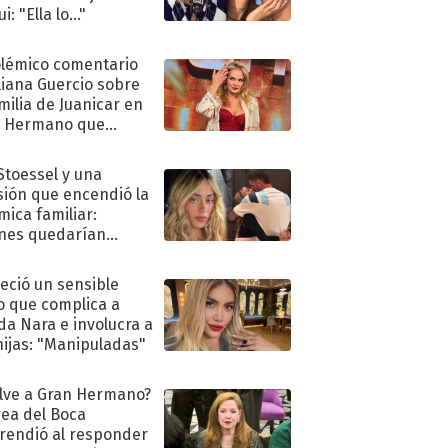
i: "Ella lo..."
olémico comentario
liana Guercio sobre
amilia de Juanicar en
n Hermano que
tó la furia en redes
 Stoessel y una
sión que encendió la
mica familiar:
nes quedarían
ra de su boda
eció un sensible
o que complica a
a Nara e involucra a
hijas: "Manipuladas"
lve a Gran Hermano?
ea del Boca
rendió al responder