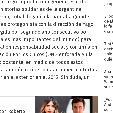
 cargo la producción general. El ciclo
Joaqu
historias solidarias de la argentina
rno, Tobal llegará a la pantalla grande
El p
de E
 es protagonista con la dirección de Yago
la f
legida por segundo año consecutivo por
Gra
desa
nales mas importantes del mundo) para
Tini
al en responsabilidad social y continúa en
deci
ación Por los Chicos (ONG enfocada en la
polé
quié
No obstante, en medio de todos estos
afue
riz también recibe constantemente ofertas
Apar
r en el exterior en el 2012. Sin duda, un
vide
Wand
sus 
¿Vue
Andr
sorp
 con Roberto