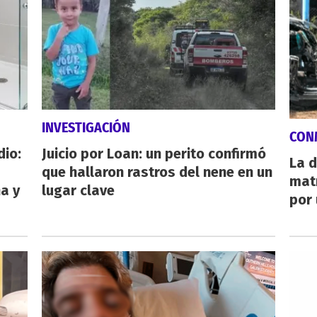
INVESTIGACIÓN
CON
dio:
Juicio por Loan: un perito confirmó
La d
que hallaron rastros del nene en un
mat
ha y
lugar clave
por 