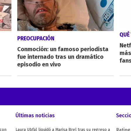
QUÉ 
PREOCUPACIÓN
Netf
Conmoción: un famoso periodista
más 
fue internado tras un dramático
fan
episodio en vivo
Últimas noticias
Secci
 con
Laura Ubfal liquidó a Marisa Brel tras su regreso a
Rating