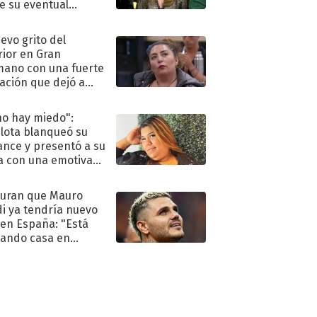
e su eventual
eso al reality
uevo grito del
rior en Gran
ano con una fuerte
ación que dejó a
oya en shock:
idora"
no hay miedo":
lota blanqueó su
nce y presentó a su
a con una emotiva
aración de amor
uran que Mauro
di ya tendría nuevo
 en España: "Está
ando casa en
id"