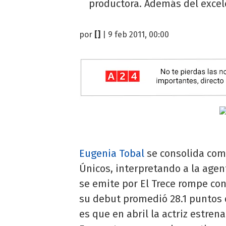
productora. Además del excele
por
[]
| 9 feb 2011, 00:00
Eugenia Tobal
se consolida como
Únicos, interpretando a la age
se emite por El Trece rompe co
su debut promedió 28.1 puntos d
es que en abril la actriz estren