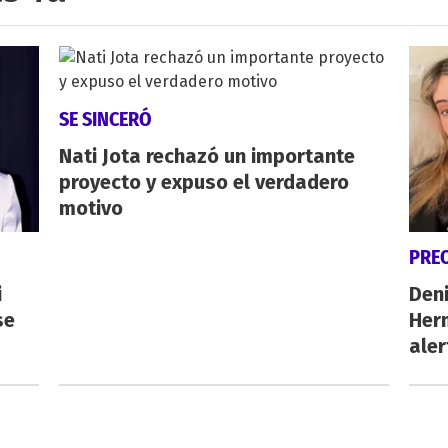
SE SINCERÓ
Nati Jota rechazó un importante
proyecto y expuso el verdadero
motivo
PRE
i
Deni
se
Herm
aler