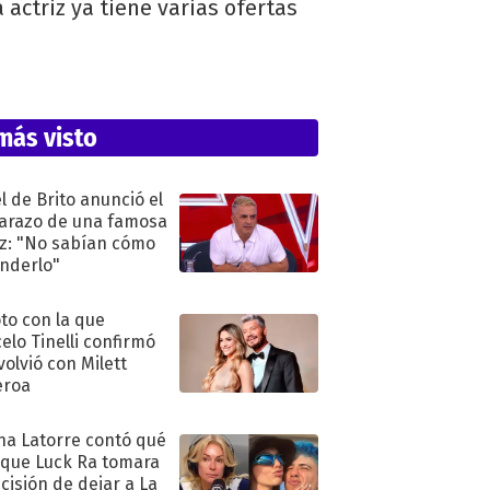
actriz ya tiene varias ofertas
más visto
l de Brito anunció el
razo de una famosa
iz: "No sabían cómo
nderlo"
oto con la que
elo Tinelli confirmó
volvió con Milett
eroa
na Latorre contó qué
 que Luck Ra tomara
ecisión de dejar a La