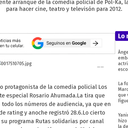
nte arranque de la comedia policial de Pol-Ka, la 
para hacer cine, teatro y televisón para 2012.
Lo 
Ánge
emba
actr
esco
La f
 protagonista de la comedia policial Los
Marc
nte especial Rosario Ahumada.La tira que
que 
Figu
n todo los números de audiencia, ya que en
e rating y anoche registró 28.6.Lo cierto
Yani
a su programa Rutas solidarias por canal
hizo
la d