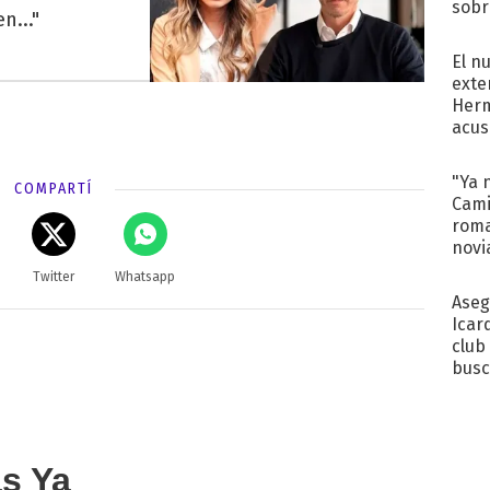
sobr
n..."
regr
El n
exte
Herm
acus
Pinc
"Tra
"Ya 
COMPARTÍ
Cami
roma
novi
decl
Twitter
Whatsapp
Aseg
Icar
club
busc
Madr
as Ya