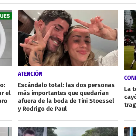
ATENCIÓN
CON
o:
Escándalo total: las dos personas
La 
r el
más importantes que quedarían
cayó
oro
afuera de la boda de Tini Stoessel
tra
y Rodrigo de Paul