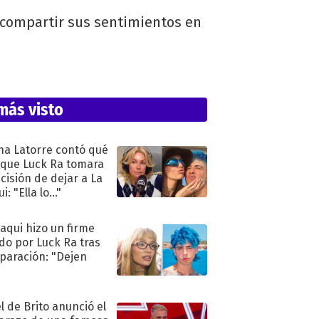
a compartir sus sentimientos en
más visto
na Latorre contó qué
 que Luck Ra tomara
ecisión de dejar a La
i: "Ella lo..."
oaqui hizo un firme
do por Luck Ra tras
eparación: "Dejen
"
l de Brito anunció el