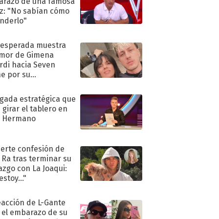
razo de una famosa
iz: "No sabían cómo
nderlo"
nesperada muestra
mor de Gimena
rdi hacia Seven
e por su
pleaños
ugada estratégica que
 girar el tablero en
n Hermano
uerte confesión de
 Ra tras terminar su
azgo con La Joaqui:
stoy..."
eacción de L-Gante
 el embarazo de su