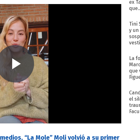
ex T
que..
Tini 
y un
sosp
vest
La f
Marc
que 
Figu
Cand
el si
trau
Facu
"Teng
s medios, “La Mole” Moli volvió a su primer