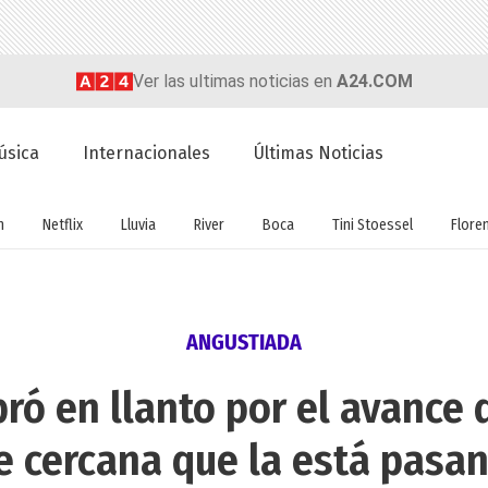
Ver las ultimas noticias en
A24.COM
úsica
Internacionales
Últimas Noticias
n
Netflix
Lluvia
River
Boca
Tini Stoessel
Flore
ANGUSTIADA
ró en llanto por el avance 
e cercana que la está pasa