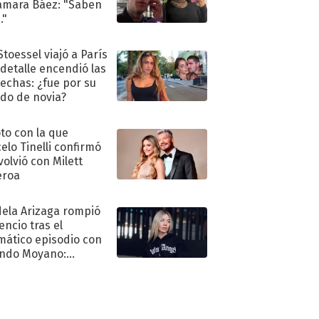
amara Báez: "Saben
."
Stoessel viajó a París
 detalle encendió las
echas: ¿fue por su
ido de novia?
oto con la que
elo Tinelli confirmó
volvió con Milett
eroa
ela Arizaga rompió
lencio tras el
mático episodio con
ndo Moyano:
o..."