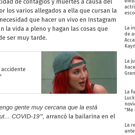
tidad de contagios y muertes a causa del
emba
actr
or los varios allegados a ella que cursan la
esco
 necesidad que hacer un vivo en Instagram
an la vida a pleno y hagan las cosas que
La i
de a
e ser muy tarde.
Acca
Kayn
cum
La j
hace
 accidente
Gra
"
La f
Luck
novi
tengo gente muy cercana que la está
"Me e
arrancó la bailarina en el
t... COVID-19’”,
La r
ante