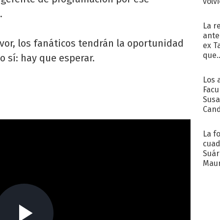
volv
.
La r
ante
avor, los fanáticos tendrán la oportunidad
ex T
que..
o sí: hay que esperar.
Los 
Facu
Susa
Cand
de s
sent
La f
cuad
Suár
Maur
emb