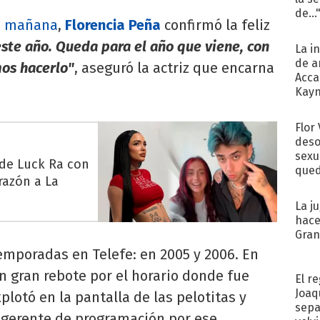
de...
la mañana
,
Florencia Peña
confirmó la feliz
este año. Queda para el año que viene, con
La i
de a
mos hacerlo"
, aseguró la actriz que encarna
Acca
Kayn
cum
Flor
deso
sexu
 de Luck Ra con
qued
razón a La
La j
hace
Gra
emporadas en Telefe: en 2005 y 2006. En
un gran rebote por el horario donde fue
El r
Joaq
xplotó en la pantalla de las pelotitas y
sepa
gerente de programación por ese