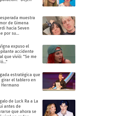
"
nesperada muestra
mor de Gimena
rdi hacia Seven
e por su
pleaños
 Vigna expuso el
pilante accidente
al que vivió: "Se me
ó..."
ugada estratégica que
 girar el tablero en
n Hermano
egalo de Luck Ra a La
ui antes de
rarse que ahora se