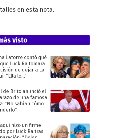
talles en esta nota.
más visto
na Latorre contó qué
 que Luck Ra tomara
ecisión de dejar a La
i: "Ella lo..."
l de Brito anunció el
razo de una famosa
iz: "No sabían cómo
nderlo"
oaqui hizo un firme
do por Luck Ra tras
eparación: "Dejen