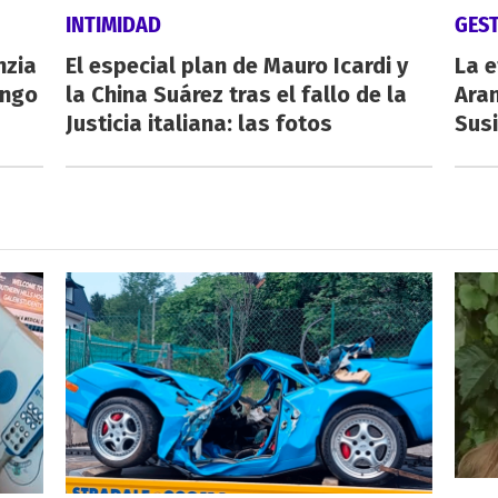
INTIMIDAD
GES
nzia
El especial plan de Mauro Icardi y
La e
engo
la China Suárez tras el fallo de la
Aran
Justicia italiana: las fotos
Susi