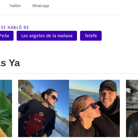
Twitter
Whatsapp
SE HABLÓ DE
 Peña
Los angeles de la mañana
Telefe
as Ya