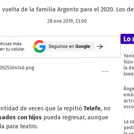
a vuelta de la familia Argento para el 2020. Los de
28 ene 2019, 23:00
Lo 
Yani
hizo
la d
Joaqu
Ánge
emba
actr
esco
antidad de veces que la repitió
Telefe
, no
sados con hijos
pueda regresar, aunque
La J
a para teatro.
pedi
la s