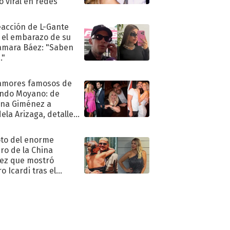
ió viral en redes
eacción de L-Gante
 el embarazo de su
amara Báez: "Saben
."
amores famosos de
ndo Moyano: de
na Giménez a
ela Arizaga, detalles
u pasado
imental
oto del enorme
ro de la China
ez que mostró
o Icardi tras el
argo de Wanda Nara