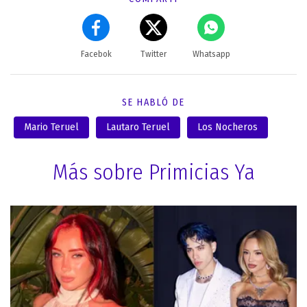
Facebok
Twitter
Whatsapp
SE HABLÓ DE
Mario Teruel
Lautaro Teruel
Los Nocheros
Más sobre Primicias Ya