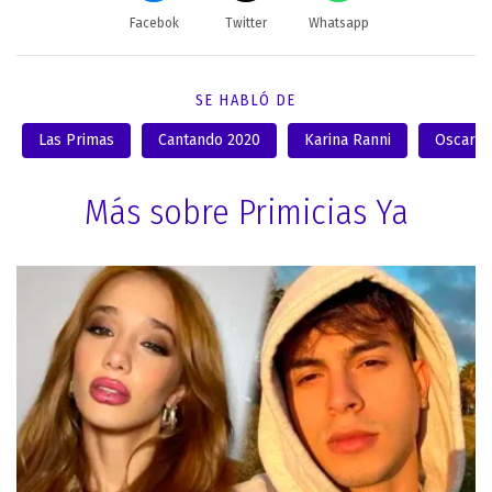
Facebok
Twitter
Whatsapp
SE HABLÓ DE
Las Primas
Cantando 2020
Karina Ranni
Oscar M
Más sobre Primicias Ya