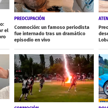
PREOCUPACIÓN
ATE
o:
Conmoción: un famoso periodista
Preo
r el
fue internado tras un dramático
des
oro
episodio en vivo
Lob