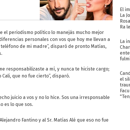
El i
La J
Rosa
Ra l
e el periodismo político lo manejás mucho mejor
diferencias personales con vos que hoy me llevan a
La i
 teléfono de mi madre”, disparó de pronto Matías,
Char
ente
s.
fulm
Her
me responsabilizaste a mí, y nunca te hiciste cargo;
Cand
Cali, que no fue cierto”, disparó.
el si
trau
Facu
"Teng
cho juicio a vos y no lo hice. Sos una irresponsable
o es lo que sos.
. Alejandro Fantino y al Sr. Matías Alé que eso no fue