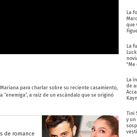
La f
Marc
que 
Figu
La f
Luck
novi
"Me e
La i
de a
de Mariana para charlar sobre su reciente casamiento,
Acca
a “enemiga”, a raíz de un escándalo que se originó
Kayn
cum
Tini 
y un
sosp
vest
es de romance