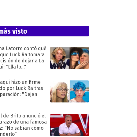
más visto
na Latorre contó qué
 que Luck Ra tomara
ecisión de dejar a La
i: "Ella lo..."
oaqui hizo un firme
do por Luck Ra tras
eparación: "Dejen
"
l de Brito anunció el
razo de una famosa
iz: "No sabían cómo
nderlo"