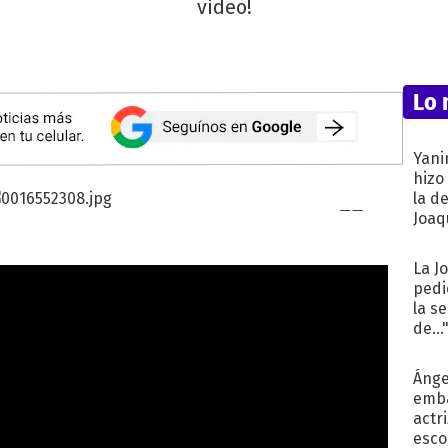
video!
Lo 
Yani
hizo
la d
Joaqu
La J
pedi
la s
de...
Ánge
emba
actr
esco