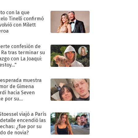
oto con la que
elo Tinelli confirmó
volvió con Milett
eroa
uerte confesión de
 Ra tras terminar su
azgo con La Joaqui:
stoy..."
nesperada muestra
mor de Gimena
rdi hacia Seven
e por su
pleaños
Stoessel viajó a París
 detalle encendió las
echas: ¿fue por su
ido de novia?