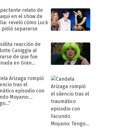
mpactante relato de
oaqui en el show de
lía: reveló cómo Luck
e pidió separarse
nsólita reacción de
lotte Caniggia al
rarse de que fue
inada en Gran
mano
ela Arizaga rompió
lencio tras el
mático episodio con
ndo Moyano:
o..."