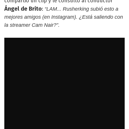
compartió un clip y le consultó al conductor
Ángel de Brito
:
“LAM... Rusherking subió esto a
mejores amigos (en Instagram). ¿Está saliendo con
la streamer Cam Nair?”.