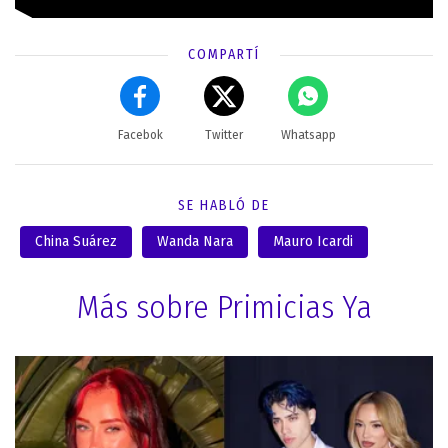
COMPARTÍ
Facebok
Twitter
Whatsapp
SE HABLÓ DE
China Suárez
Wanda Nara
Mauro Icardi
Más sobre Primicias Ya