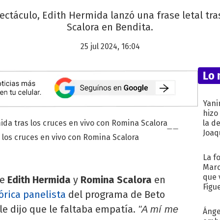
ectáculo, Edith Hermida lanzó una frase letal tra
Scalora en Bendita.
25 jul 2024, 16:04
Lo 
Yani
hizo
la d
Joaqu
 los cruces en vivo con Romina Scalora
La f
Marc
que 
re
Edith Hermida
y
Romina Scalora
en
Figu
tórica panelista
del programa de Beto
le dijo que le faltaba empatía.
"A mí me
Ánge