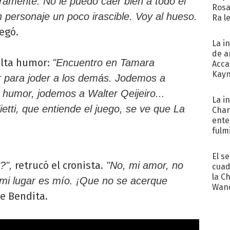
ramente. No le puedo caer bien a todo el
Rosa
ersonaje un poco irascible. Voy al hueso.
Ra l
egó.
La i
de a
falta humor:
"Encuentro en Tamara
Acca
Kayn
r para joder a los demás. Jodemos a
cum
 humor, jodemos a Walter Qeijeiro...
La i
etti, que entiende el juego, se ve que La
Char
ente
fulm
Her
El s
retrucó el cronista.
?",
"No, mi amor, no
cuad
la C
 mi lugar es mío. ¡Que no se acerque
Wand
e Bendita.
exp