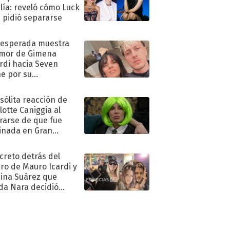
lía: reveló cómo Luck
e pidió separarse
nesperada muestra
mor de Gimena
rdi hacia Seven
e por su
pleaños
nsólita reacción de
lotte Caniggia al
rarse de que fue
inada en Gran
mano
ecreto detrás del
ro de Mauro Icardi y
hina Suárez que
a Nara decidió
oner