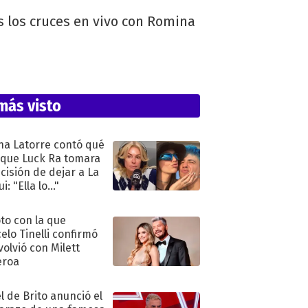
s los cruces en vivo con Romina
más visto
na Latorre contó qué
 que Luck Ra tomara
ecisión de dejar a La
i: "Ella lo..."
oto con la que
elo Tinelli confirmó
volvió con Milett
eroa
l de Brito anunció el