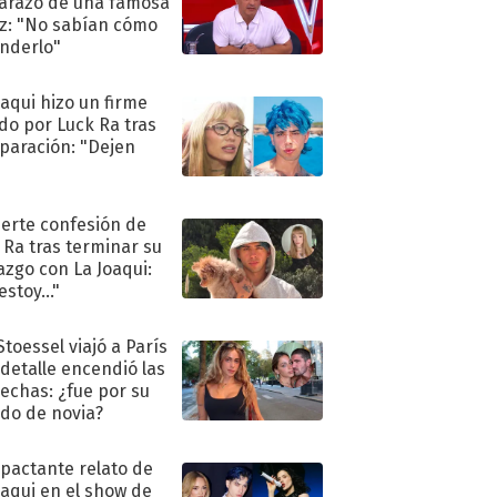
razo de una famosa
iz: "No sabían cómo
nderlo"
oaqui hizo un firme
do por Luck Ra tras
eparación: "Dejen
"
uerte confesión de
 Ra tras terminar su
azgo con La Joaqui:
stoy..."
Stoessel viajó a París
 detalle encendió las
echas: ¿fue por su
ido de novia?
mpactante relato de
oaqui en el show de