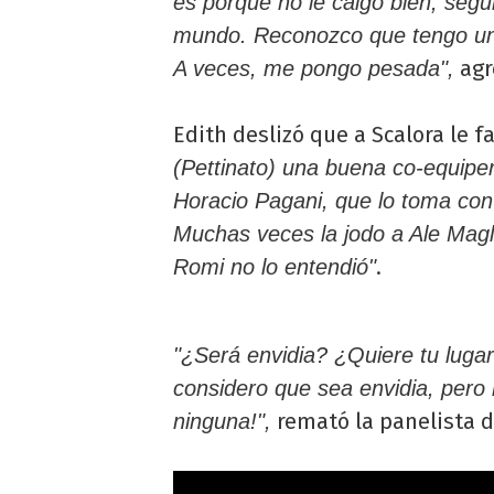
es porque no le caigo bien, segu
mundo. Reconozco que tengo un p
agr
A veces, me pongo pesada",
Edith deslizó que a Scalora le 
(Pettinato) una buena co-equipe
Horacio Pagani, que lo toma con
Muchas veces la jodo a Ale Magli
.
Romi no lo entendió"
"¿Será envidia? ¿Quiere tu lugar
considero que sea envidia, pero
remató la panelista d
ninguna!",