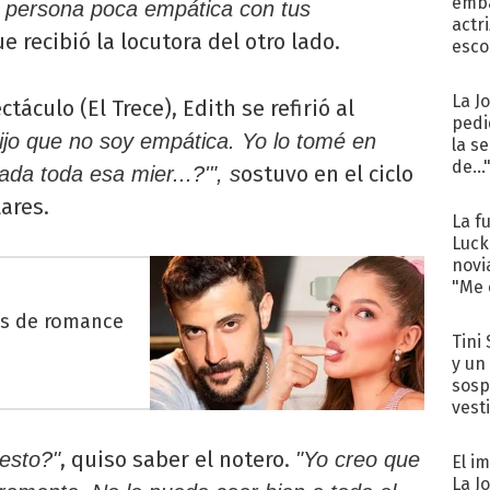
emba
 persona poca empática con tus
actr
e recibió la locutora del otro lado.
esco
La J
áculo (El Trece), Edith se refirió al
pedi
jo que no soy empática. Yo lo tomé en
la s
de...
ostuvo en el ciclo
ada toda esa mier...?'", s
ares.
La f
Luck
novi
"Me e
es de romance
Tini 
y un
sosp
vest
, quiso saber el notero.
esto?"
"Yo creo que
El i
La J