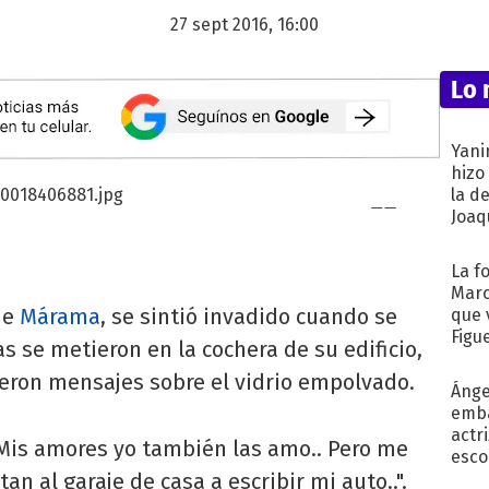
27 sept 2016, 16:00
Lo 
Yani
hizo
la d
Joaqu
La f
Marc
de
Márama
, se sintió invadido cuando se
que 
Figu
s se metieron en la cochera de su edificio,
ieron mensajes sobre el vidrio empolvado.
Ánge
emba
actr
"Mis amores yo también las amo.. Pero me
esco
n al garaje de casa a escribir mi auto..".