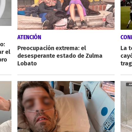
ATENCIÓN
CON
o:
Preocupación extrema: el
La 
r el
desesperante estado de Zulma
cayó
oro
Lobato
tra