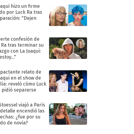
oaqui hizo un firme
do por Luck Ra tras
eparación: "Dejen
"
uerte confesión de
 Ra tras terminar su
azgo con La Joaqui:
stoy..."
mpactante relato de
oaqui en el show de
lía: reveló cómo Luck
e pidió separarse
Stoessel viajó a París
 detalle encendió las
echas: ¿fue por su
ido de novia?