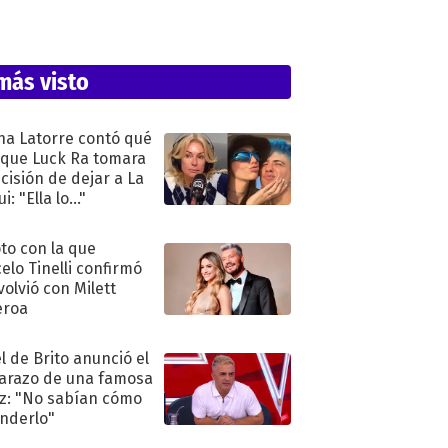
más visto
na Latorre contó qué
 que Luck Ra tomara
ecisión de dejar a La
i: "Ella lo..."
oto con la que
elo Tinelli confirmó
volvió con Milett
eroa
l de Brito anunció el
razo de una famosa
iz: "No sabían cómo
nderlo"