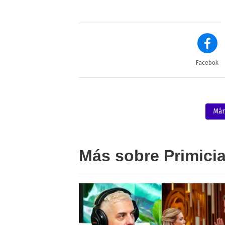
Facebok
Má
Más sobre Primici