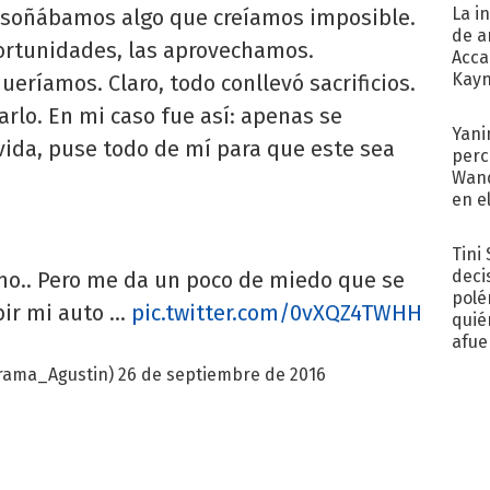
La i
o soñábamos algo que creíamos imposible.
de a
ortunidades, las aprovechamos.
Acca
Kayn
ríamos. Claro, todo conllevó sacrificios.
cum
arlo. En mi caso fue así: apenas se
Yani
vida, puse todo de mí para que este sea
perc
Wand
en e
toda
Tini
deci
o.. Pero me da un poco de miedo que se
polé
ir mi auto ...
pic.twitter.com/0vXQZ4TWHH
quié
afue
rama_Agustin)
26 de septiembre de 2016