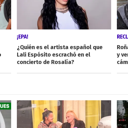
¡EPA!
REC
¿Quién es el artista español que
Roñ
o
Lali Espósito escrachó en el
y ve
concierto de Rosalía?
cám