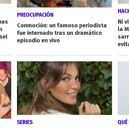
HAC
PREOCUPACIÓN
nas
Ni v
Conmoción: un famoso periodista
n
la M
fue internado tras un dramático
sel
sarr
episodio en vivo
evit
SERIES
QUÉ 