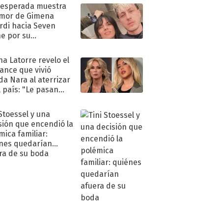
nesperada muestra
mor de Gimena
rdi hacia Seven
e por su
pleaños
na Latorre revelo el
ance que vivió
a Nara al aterrizar
l país: "Le pasan
s"
 Stoessel y una
sión que encendió la
mica familiar:
nes quedarían
ra de su boda