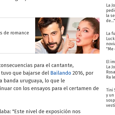
La J
pedi
la s
de...
es de romance
La f
Luck
novi
"Me e
El i
consecuencias para el cantante,
La J
Rosa
 tuvo que bajarse del
Bailando
2016, por
Ra l
a banda uruguaya, lo que le
tinuar con los ensayos para el certamen de
Tini 
y un
sosp
vest
aba: "Este nivel de exposición nos