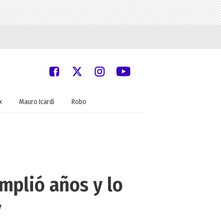
x
Mauro Icardi
Robo
umplió años y lo
y