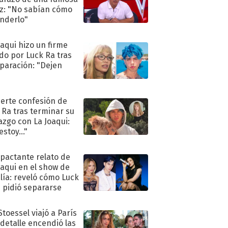
iz: "No sabían cómo
nderlo"
oaqui hizo un firme
do por Luck Ra tras
eparación: "Dejen
"
uerte confesión de
 Ra tras terminar su
azgo con La Joaqui:
stoy..."
mpactante relato de
oaqui en el show de
lía: reveló cómo Luck
e pidió separarse
Stoessel viajó a París
 detalle encendió las