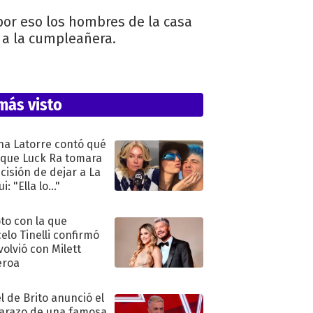
por eso los hombres de la casa
o a la cumpleañera.
más visto
na Latorre contó qué
 que Luck Ra tomara
ecisión de dejar a La
i: "Ella lo..."
oto con la que
elo Tinelli confirmó
volvió con Milett
eroa
l de Brito anunció el
razo de una famosa