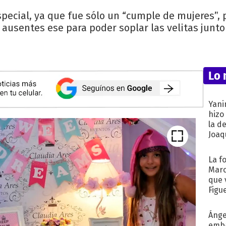
pecial, ya que fue sólo un “cumple de mujeres”, 
 ausentes ese para poder soplar las velitas junt
Lo 
Yani
hizo
la d
Joaqu
La f
Marc
que 
Figu
Ánge
emba