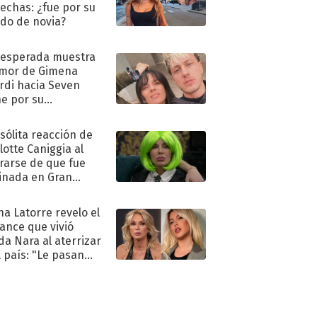
echas: ¿fue por su
ido de novia?
nesperada muestra
mor de Gimena
rdi hacia Seven
e por su
pleaños
nsólita reacción de
lotte Caniggia al
rarse de que fue
inada en Gran
mano
na Latorre revelo el
ance que vivió
a Nara al aterrizar
l país: "Le pasan
s"