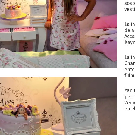
sosp
vest
La i
de a
Acca
Kayn
cum
La i
Char
ente
fulm
Her
Yani
perc
Wand
en e
toda