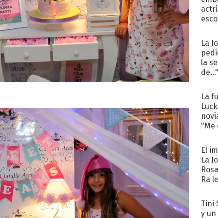
actr
esco
La J
pedi
la s
de...
La f
Luck
novi
"Me e
El i
La J
Rosa
Ra l
Tini 
y un