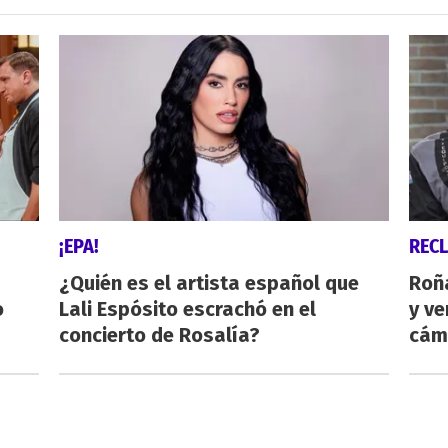
¡EPA!
REC
¿Quién es el artista español que
Roñ
o
Lali Espósito escrachó en el
y ve
concierto de Rosalía?
cám