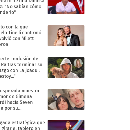
razo de una famosa
iz: "No sabían cómo
nderlo"
oto con la que
elo Tinelli confirmó
volvió con Milett
eroa
uerte confesión de
 Ra tras terminar su
azgo con La Joaqui:
stoy..."
nesperada muestra
mor de Gimena
rdi hacia Seven
e por su
pleaños
ugada estratégica que
 girar el tablero en