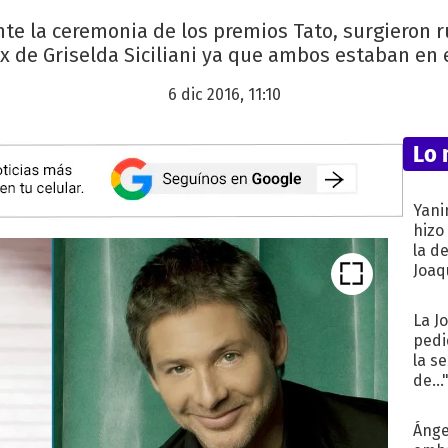
nte la ceremonia de los premios Tato, surgieron
 ex de Griselda Siciliani ya que ambos estaban en 
6 dic 2016, 11:10
Lo 
Yani
hizo
la d
Joaqu
La J
pedi
la s
de...
Ánge