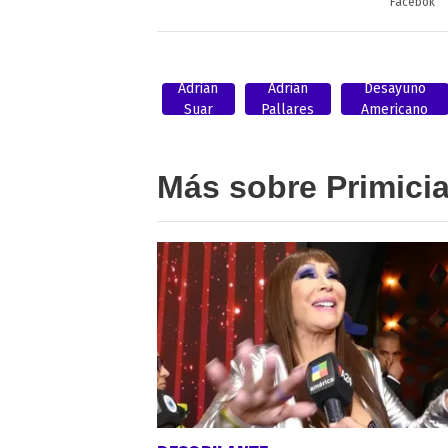
Facebok
Adrián
Adrián
Desayuno
Suar
Pallares
Americano
Más sobre Primici