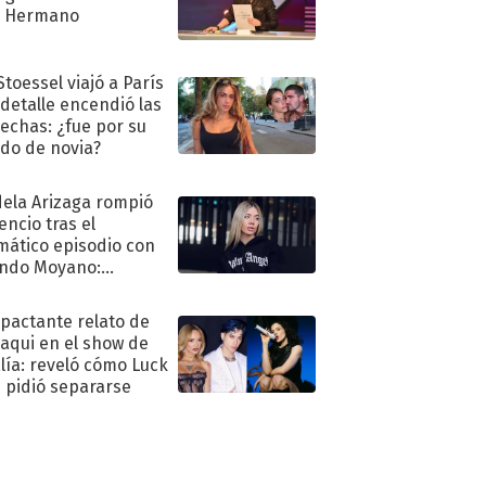
n Hermano
Stoessel viajó a París
 detalle encendió las
echas: ¿fue por su
ido de novia?
ela Arizaga rompió
lencio tras el
mático episodio con
ndo Moyano:
o..."
mpactante relato de
oaqui en el show de
lía: reveló cómo Luck
e pidió separarse