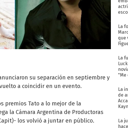
emba
actr
esco
La f
Marc
que 
Figu
La f
Luck
novi
"Me e
i anunciaron su separación en septiembre y
elto a coincidir en un evento.
La i
de a
Acca
s premios Tato a lo mejor de la
Kayn
rega la Cámara Argentina de Productoras
cum
pit)- los volvió a juntar en público.
La j
hace