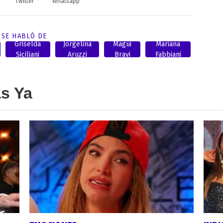
Twitter
Whatsapp
SE HABLÓ DE
Griselda
Jorgelina
Magui
Mariana
Siciliani
Aruzzi
Bravi
Fabbiani
as Ya