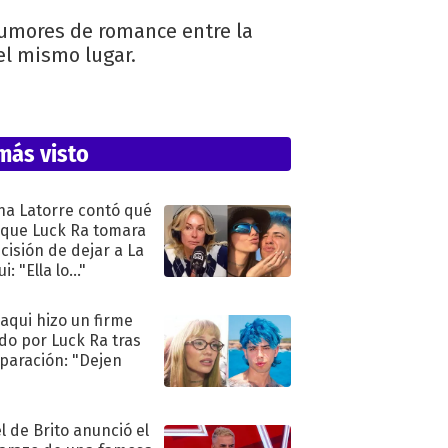
 rumores de romance entre la
el mismo lugar.
más visto
na Latorre contó qué
 que Luck Ra tomara
ecisión de dejar a La
i: "Ella lo..."
oaqui hizo un firme
do por Luck Ra tras
eparación: "Dejen
"
l de Brito anunció el