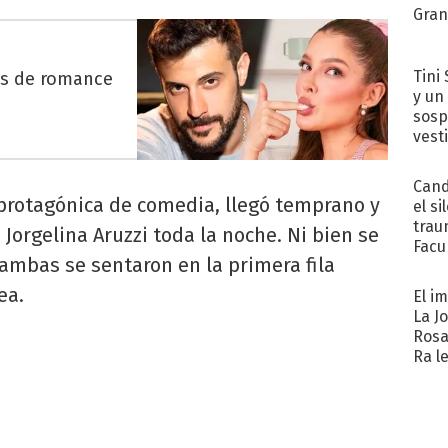
Gra
Tini 
es de romance
y un
sosp
vest
Cand
 protagónica de comedia, llegó temprano y
el si
trau
Jorgelina Aruzzi toda la noche. Ni bien se
Facu
, ambas se sentaron en la primera fila
"Teng
ea.
El i
La J
Rosa
Ra l