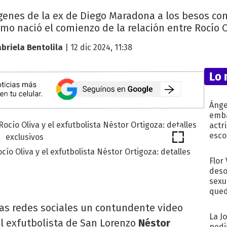
mágenes de la ex de Diego Maradona a los besos co
mo nació el comienzo de la relación entre Rocío O
briela Bentolila
| 12 dic 2024, 11:38
Lo 
Ánge
emba
actr
esco
ío Oliva y el exfutbolista Néstor Ortigoza: detalles
Flor
deso
sexu
qued
 las redes sociales un contundente video
La J
l exfutbolista de San Lorenzo
Néstor
pedi