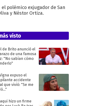
n el polémico exjugador de San
liva y Néstor Ortiza.
más visto
l de Brito anunció el
razo de una famosa
iz: "No sabían cómo
nderlo"
 Vigna expuso el
pilante accidente
al que vivió: "Se me
ó..."
oaqui hizo un firme
do por Luck Ra tras