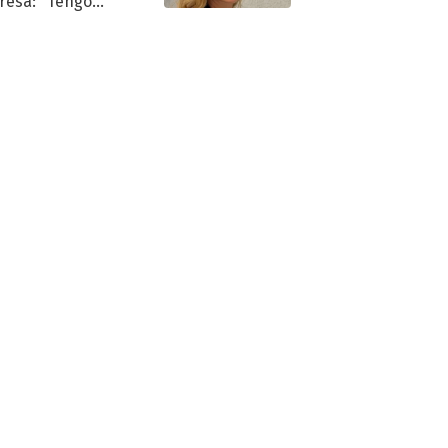
resa: "Tengo
as y..."