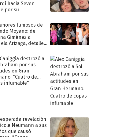
rdi hacia Seven
e por su
pleaños
amores famosos de
ndo Moyano: de
na Giménez a
ela Arizaga, detalles
u pasado
imental
 Caniggia destrozó a
Abraham por sus
tudes en Gran
ano: "Cuatro de
s infumable"
nesperada revelación
icole Neumann a sus
ños que causó