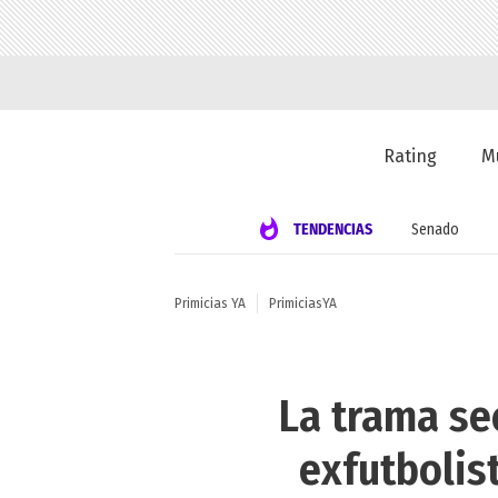
Rating
M
TENDENCIAS
Senado
Primicias YA
PrimiciasYA
La trama se
exfutbolis