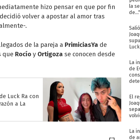
mediatamente hizo pensar en que por fin
la s
de...
decidió volver a apostar al amor tras
ialmente-.
Sali
Joaq
supu
llegados de la pareja a
PrimiciasYa
de
Luck
es que
Rocío
y
Ortigoza
se conocen desde
La i
de E
cons
dete
Fac
 de Luck Ra con
El r
Joaq
razón a La
sepa
volv
La i
de a