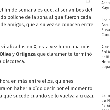
Acca
Kayn
el fin de semana es que, al ser ambos del
cum
ido boliche de la zona al que fueron cada
Los 
 de amigos, que a su vez se conocen entre
Facu
Susa
Cand
de s
sent
viralizadas en X, esta vez hubo una más
Alex
Sol 
Oliva
y
Ortigoza
que claramente terminó
acti
a discoteca.
Herm
copa
hora en más entre ellos, quienes
raron haberla oído decir por el momento
rá qué sucede cuando se lo vuelva a cruzar.
La i
de N
45 a