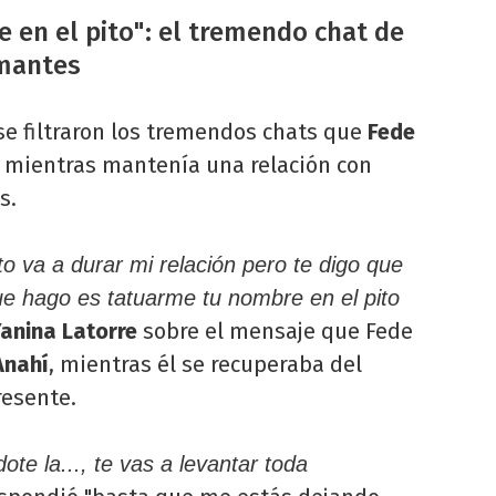
 en el pito": el tremendo chat de
amantes
 se filtraron los tremendos chats que
Fede
 mientras mantenía una relación con
s.
o va a durar mi relación pero te digo que
ue hago es tatuarme tu nombre en el pito
anina Latorre
sobre el mensaje que Fede
Anahí
, mientras él se recuperaba del
resente.
te la..., te vas a levantar toda