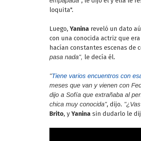
, le dijo él y ella l
empapada"
loquita".
Luego,
Yanina
reveló un dato a
con una conocida actriz que er
hacían constantes escenas de c
le decía él.
pasa nada",
"
Tiene varios encuentros con es
meses que van y vienen con Fede
dijo a Sofía que extrañaba al per
, dijo.
chica muy conocida"
"¿Vas 
Brito
, y
Yanina
sin dudarlo le di