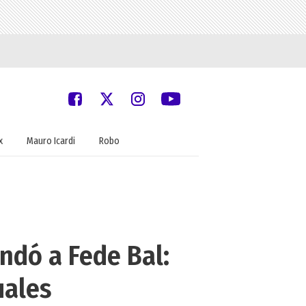
x
Mauro Icardi
Robo
ndó a Fede Bal:
uales