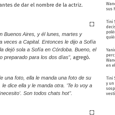
Wand
antes de dar el nombre de la actriz.
sus 
Tini
deci
polé
en Buenos Aires, y él lunes, martes y
quié
 a veces a Capital. Entonces le dijo a Sofía
afue
la dejó sola a Sofía en Córdoba. Bueno, el
Yani
perc
agregó.
do preparado para los dos días",
Wand
en e
toda
ide una foto, ella le manda una foto de su
Tini 
y un
 le dice ella y le manda otra. 'Te lo voy a
sosp
 'necesito'. Son todos chats hot".
vest