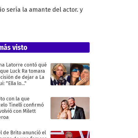
o sería la amante del actor. y
más visto
na Latorre contó qué
 que Luck Ra tomara
ecisión de dejar a La
i: "Ella lo..."
oto con la que
elo Tinelli confirmó
volvió con Milett
eroa
l de Brito anunció el