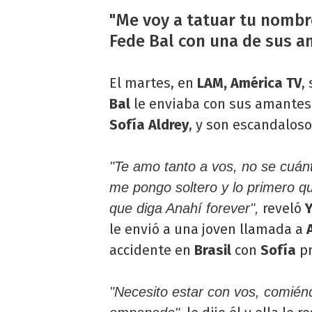
"Me voy a tatuar tu nombre
Fede Bal con una de sus 
El martes, en
LAM, América TV
,
Bal
le enviaba con sus amantes
Sofía Aldrey
, y son escandaloso
"Te amo tanto a vos, no se cuánt
me pongo soltero y lo primero q
reveló
Y
que diga Anahí forever",
le envió a una joven llamada a
accidente en
Brasil
con
Sofía
p
"Necesito estar con vos, comiéndo