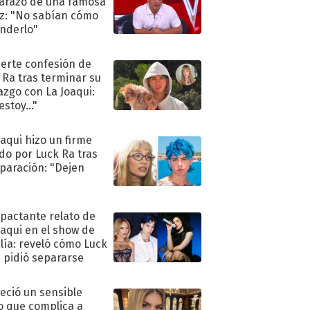
razo de una famosa
iz: "No sabían cómo
nderlo"
uerte confesión de
 Ra tras terminar su
azgo con La Joaqui:
stoy..."
oaqui hizo un firme
do por Luck Ra tras
eparación: "Dejen
"
mpactante relato de
oaqui en el show de
lía: reveló cómo Luck
e pidió separarse
eció un sensible
o que complica a