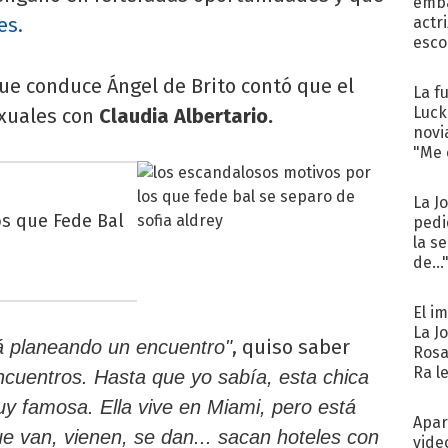
emba
es.
actr
esco
que conduce Ángel de Brito contó que el
La f
Luck
exuales con
Claudia Albertario.
novi
"Me e
La J
s que Fede Bal
pedi
la s
de...
El i
La J
, quiso saber
á planeando un encuentro"
Rosa
Ra l
encuentros. Hasta que yo sabía, esta chica
uy famosa. Ella vive en Miami, pero está
Apar
 van, vienen, se dan... sacan hoteles con
vide