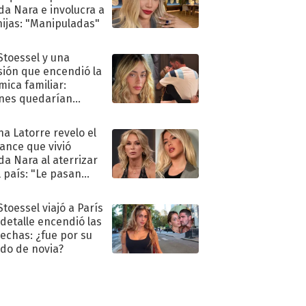
a Nara e involucra a
hijas: "Manipuladas"
 Stoessel y una
sión que encendió la
mica familiar:
nes quedarían
ra de su boda
na Latorre revelo el
ance que vivió
a Nara al aterrizar
l país: "Le pasan
s"
Stoessel viajó a París
 detalle encendió las
echas: ¿fue por su
ido de novia?