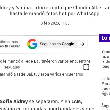
ldrey y Yanina Latorre contó que Claudia Albertari
hasta le mandó fotos hot por WhatsApp.
8 feb 2023, 11:05
Lo 
Yani
hizo
la d
Joaqu
e mandó a Fede Bal: tuvieron varios encuentros
La f
Marc
que 
Figu
Sofía Aldrey
se separaron. Y en
LAM,
Ánge
 engañó en reiteradas oportunidades y que