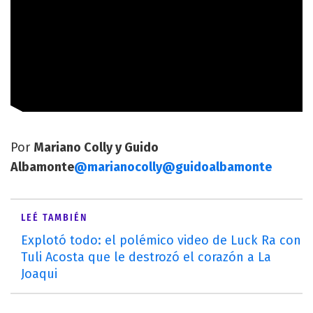
Por
Mariano Colly y Guido
Albamonte
@marianocolly
@guidoalbamonte
LEÉ TAMBIÉN
Explotó todo: el polémico video de Luck Ra con
Tuli Acosta que le destrozó el corazón a La
Joaqui