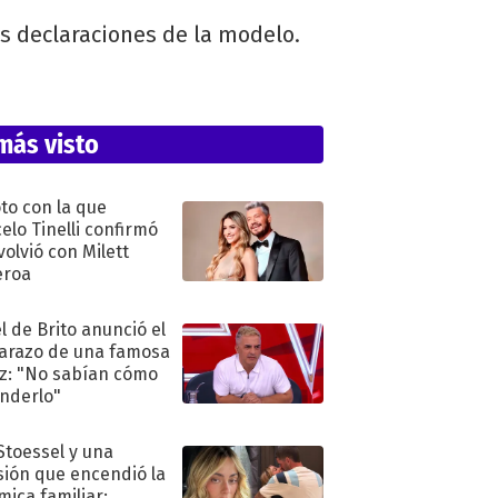
tes declaraciones de la modelo.
más visto
oto con la que
elo Tinelli confirmó
volvió con Milett
eroa
l de Brito anunció el
razo de una famosa
iz: "No sabían cómo
nderlo"
 Stoessel y una
sión que encendió la
mica familiar: