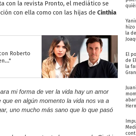
a con la revista Pronto, el mediático se
quié
lación con ella como con las hijas de
Cinthia
afue
Yani
hizo
la d
Joaqu
 con Roberto
El p
n..."
de E
la f
Gra
desa
Juani
para mi forma de ver la vida hay un amor
mome
aba
 que en algún momento la vida nos va a
Her
ugar, uno mucho más sano que lo que pasó
recib
Impu
Medi
cont