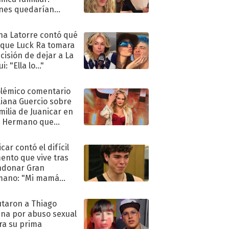
nes quedarían
ra de su boda
na Latorre contó qué
 que Luck Ra tomara
ecisión de dejar a La
i: "Ella lo..."
olémico comentario
liana Guercio sobre
amilia de Juanicar en
n Hermano que
tó la furia en redes
car contó el difícil
nto que vive tras
ndonar Gran
mano: "Mi mamá
ió..."
taron a Thiago
na por abuso sexual
ra su prima