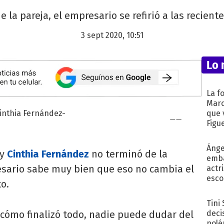
 la pareja, el empresario se refirió a las recien
3 sept 2020, 10:51
Lo 
La f
Marc
que 
Figu
Ánge
y
Cinthia Fernández
no terminó de la
emba
sario sabe muy bien que eso no cambia el
actr
esco
o.
Tini
 cómo finalizó todo, nadie puede dudar del
deci
polé