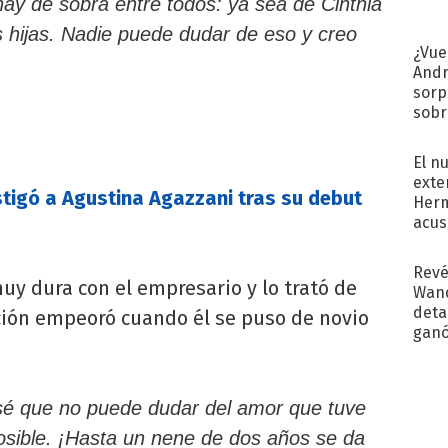
ay de sobra entre todos: ya sea de Cinthia
s hijas. Nadie puede dudar de eso y creo
¿Vue
Andr
sorp
sobr
regr
El n
exte
stigó a Agustina Agazzani tras su debut
Herm
acus
Pinc
"Tra
Revé
y dura con el empresario y lo trató de
Wand
detal
ación empeoró cuando él se puso de novio
ganó
próx
 sé que no puede dudar del amor que tuve
posible. ¡Hasta un nene de dos años se da