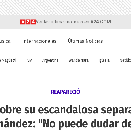
Ver las ultimas noticias en
A24.COM
úsica
Internacionales
Últimas Noticias
a Maglietti
AFA
Argentina
Wanda Nara
Iglesia
Netflix
REAPARECIÓ
sobre su escandalosa separ
nández: "No puede dudar del