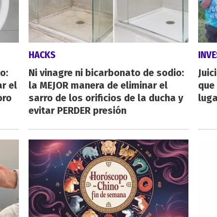
HACKS
INVE
o:
Ni vinagre ni bicarbonato de sodio:
Juic
r el
la MEJOR manera de eliminar el
que 
oro
sarro de los orificios de la ducha y
luga
evitar PERDER presión