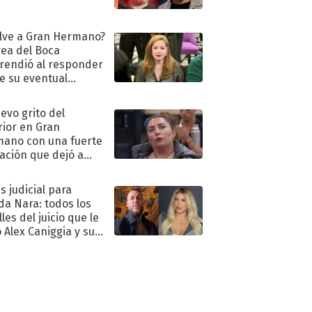
lve a Gran Hermano?
ea del Boca
rendió al responder
e su eventual
eso al reality
uevo grito del
rior en Gran
ano con una fuerte
ación que dejó a
oya en shock:
idora"
s judicial para
a Nara: todos los
les del juicio que le
 Alex Caniggia y sus
imos pasos