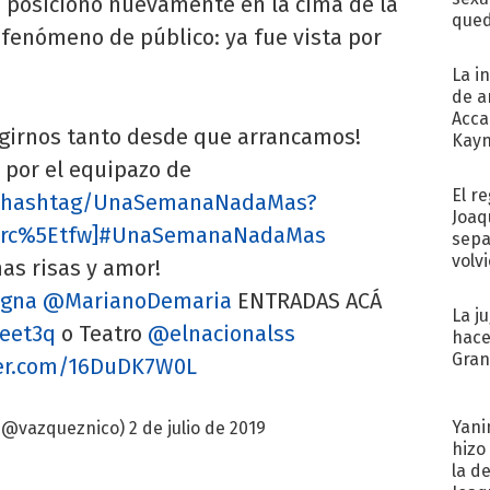
e posicionó nuevamente en la cima de la
qued
n fenómeno de público: ya fue vista por
La i
de a
Acca
legirnos tanto desde que arrancamos!
Kayn
cum
z por el equipazo de
El r
om/hashtag/UnaSemanaNadaMas?
Joaq
wsrc%5Etfw]#UnaSemanaNadaMas
sepa
volv
as risas y amor!
igna
@MarianoDemaria
ENTRADAS ACÁ
La j
heet3q
o Teatro
@elnacionalss
hace
Gra
ter.com/16DuDK7W0L
Yani
 (@vazqueznico)
2 de julio de 2019
hizo
la d