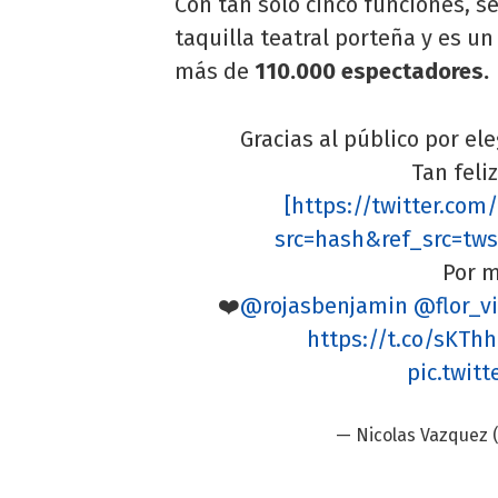
Con tan solo cinco funciones, s
taquilla teatral porteña y es u
más de
110.000 espectadores.
Gracias al público por e
Tan feli
[https://twitter.c
src=hash&ref_src=t
Por m
❤️
@rojasbenjamin
@flor_v
https://t.co/sKTh
pic.twit
— Nicolas Vazquez