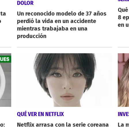
DOLOR
Qué 
sta
Un reconocido modelo de 37 años
8 ep
o
perdió la vida en un accidente
en u
mientras trabajaba en una
producción
QUÉ VER EN NETFLIX
INVE
o:
Netflix arrasa con la serie coreana
La 