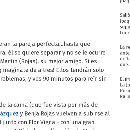
Joaqu
Sali
Joaq
supu
Luck
eran la pareja perfecta...hasta que
La r
a, él se quiere separar y no se le ocurre
ante
ex T
Martín (Rojas), su mejor amigo. Si es
que..
. ¡imaginate de a tres! Ellos tendrán solo
roblemas, y vos 90 minutos para reír sin
El i
La J
Rosa
Ra l
de la cama (que fue vista por más de
Vázquez
y Benja Rojas vuelven a subirse al
 junto con Flor Vigna - con una gran