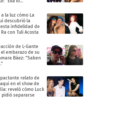
i: "Ella lo..."
ó a la luz cómo La
ui descubrió la
esta infidelidad de
 Ra con Tuli Acosta
eacción de L-Gante
 el embarazo de su
amara Báez: "Saben
."
mpactante relato de
oaqui en el show de
lía: reveló cómo Luck
e pidió separarse