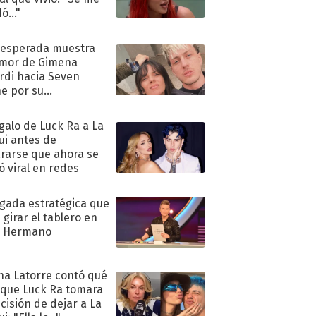
ó..."
nesperada muestra
mor de Gimena
rdi hacia Seven
e por su
pleaños
egalo de Luck Ra a La
ui antes de
rarse que ahora se
ió viral en redes
ugada estratégica que
 girar el tablero en
n Hermano
na Latorre contó qué
 que Luck Ra tomara
ecisión de dejar a La