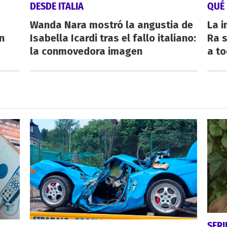
DESDE ITALIA
QUÉ
Wanda Nara mostró la angustia de
La i
n
Isabella Icardi tras el fallo italiano:
Ra s
la conmovedora imagen
a to
SERI