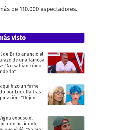
más de 110.000 espectadores.
más visto
l de Brito anunció el
razo de una famosa
iz: "No sabían cómo
nderlo"
oaqui hizo un firme
do por Luck Ra tras
eparación: "Dejen
"
 Vigna expuso el
pilante accidente
al que vivió: "Se me