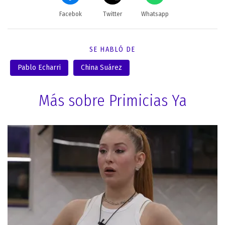
Facebok
Twitter
Whatsapp
SE HABLÓ DE
Pablo Echarri
China Suárez
Más sobre Primicias Ya