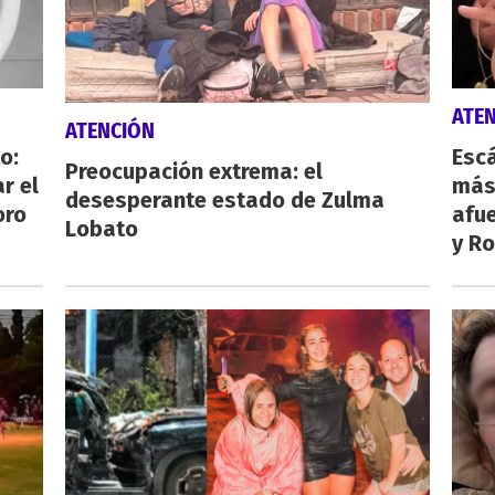
ATE
ATENCIÓN
o:
Escá
Preocupación extrema: el
r el
más
desesperante estado de Zulma
oro
afue
Lobato
y Ro