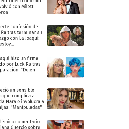
elo Tinelli confirmó
volvió con Milett
eroa
uerte confesión de
 Ra tras terminar su
azgo con La Joaqui:
stoy..."
oaqui hizo un firme
do por Luck Ra tras
eparación: "Dejen
"
eció un sensible
o que complica a
a Nara e involucra a
hijas: "Manipuladas"
olémico comentario
liana Guercio sobre