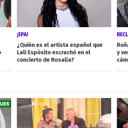
¡EPA!
REC
¿Quién es el artista español que
Roñ
o
Lali Espósito escrachó en el
y ve
concierto de Rosalía?
cám