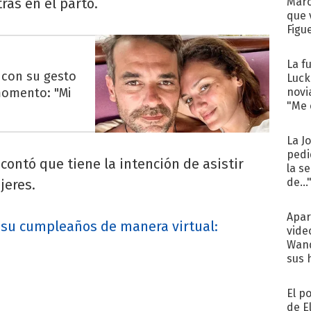
tras en el parto.
Marc
que 
Figu
La f
 con su gesto
Luck
momento: "Mi
novi
"Me e
La J
pedi
 contó que tiene la intención de asistir
la s
de...
jeres.
Apar
 su cumpleaños de manera virtual:
vide
Wand
sus 
El p
de E