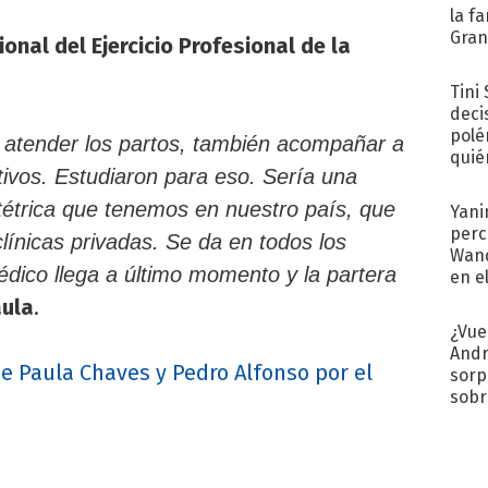
la f
Gra
onal del Ejercicio Profesional de la
desa
Tini
deci
polé
 atender los partos, también acompañar a
quié
tivos. Estudiaron para eso. Sería una
afue
tétrica que tenemos en nuestro país, que
Yani
perc
clínicas privadas. Se da en todos los
Wand
édico llega a último momento y la partera
en e
toda
ula
.
¿Vue
Andr
 Paula Chaves y Pedro Alfonso por el
sorp
sobr
regr