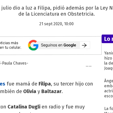
ulio dio a luz a Filipa, pidió además por la Ley N
de la Licenciatura en Obstetricia.
21 sept 2020, 10:00
Lo 
Yani
hizo
la d
Joaqu
Ánge
ves
fue mamá de
Filipa
, su tercer hijo con
emba
ambién de
Olivia
y
Baltazar
.
actr
esco
 con
Catalina Dugli
en radio y fue muy
La f