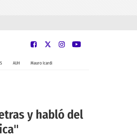
S
AUH
Mauro Icardi
etras y habló del
ica"