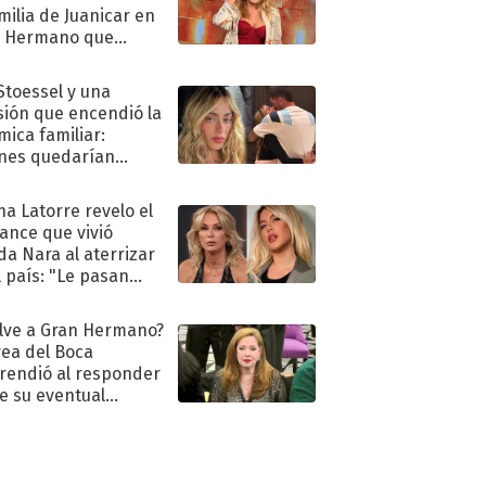
amilia de Juanicar en
n Hermano que
tó la furia en redes
 Stoessel y una
sión que encendió la
mica familiar:
nes quedarían
ra de su boda
na Latorre revelo el
ance que vivió
a Nara al aterrizar
l país: "Le pasan
s"
lve a Gran Hermano?
ea del Boca
rendió al responder
e su eventual
eso al reality