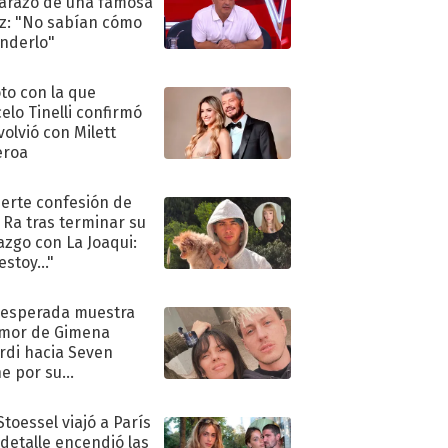
razo de una famosa
iz: "No sabían cómo
nderlo"
oto con la que
elo Tinelli confirmó
volvió con Milett
eroa
uerte confesión de
 Ra tras terminar su
azgo con La Joaqui:
stoy..."
nesperada muestra
mor de Gimena
rdi hacia Seven
e por su
pleaños
Stoessel viajó a París
 detalle encendió las