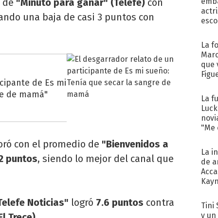
 de
"Minuto para ganar" (Telefe)
con
emba
actr
rando una baja de casi 3 puntos con
esco
La f
Marc
que 
Figu
icipante de Es mi
gre de mamá"
La f
Luck
novi
"Me e
ró con el promedio de
"Bienvenidos a
La i
2 puntos
, siendo lo mejor del canal que
de a
Acca
Kayn
cum
elefe Noticias"
logró
7.6 puntos
contra
Tini 
y un
l Trece).