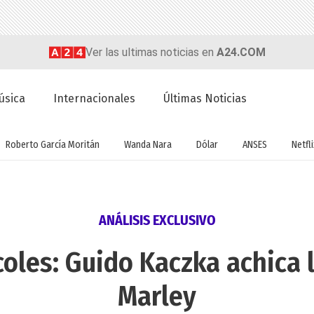
Ver las ultimas noticias en
A24.COM
úsica
Internacionales
Últimas Noticias
Roberto García Moritán
Wanda Nara
Dólar
ANSES
Netfli
ANÁLISIS EXCLUSIVO
coles: Guido Kaczka achica l
Marley