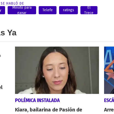
SE HABLÓ DE
Minuto para
El
y
Telefe
ratings
ganar
Trece
as Ya
el
POLÉMICA INSTALADA
ESC
Kiara, bailarina de Pasión de
Arre