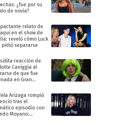
echas: ¿fue por su
ido de novia?
mpactante relato de
oaqui en el show de
lía: reveló cómo Luck
e pidió separarse
nsólita reacción de
lotte Caniggia al
rarse de que fue
inada en Gran
mano
ela Arizaga rompió
lencio tras el
mático episodio con
ndo Moyano:
o..."