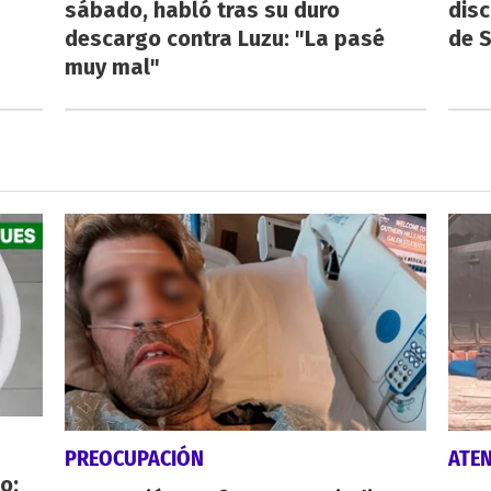
sábado, habló tras su duro
disc
descargo contra Luzu: "La pasé
de 
muy mal"
PREOCUPACIÓN
ATE
o: