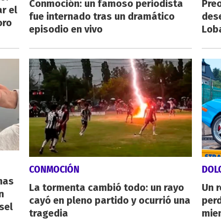
Conmoción: un famoso periodista
Preo
r el
fue internado tras un dramático
des
oro
episodio en vivo
Lob
CONMOCIÓN
DOL
nas
La tormenta cambió todo: un rayo
Un 
n
cayó en pleno partido y ocurrió una
perd
sel
tragedia
mie