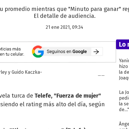
su promedio mientras que "Minuto para ganar" reg
El detalle de audiencia.
21 ene 2021, 09:34
Lo 
Yani
hizo
la d
Joaqu
La J
ovela turca de
Telefe, "Fuerza de mujer"
pedi
siendo el rating más alto del día, según
la s
de...
Ánge