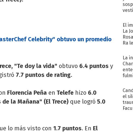
sosp
vest
El i
La J
Rosa
MasterChef Celebrity" obtuvo un promedio
Ra l
La i
Char
rece, "Te doy la vida"
obtuvo
6.4 puntos
y
ente
gistró
7.7 puntos de rating.
fulm
Her
Cand
on
Florencia Peña
en
Telefe
hizo
6.0
el si
 de la Mañana" (El Trece)
que logró
5.0
trau
Facu
"Teng
ue lo más visto con
1.7 puntos
. En
El