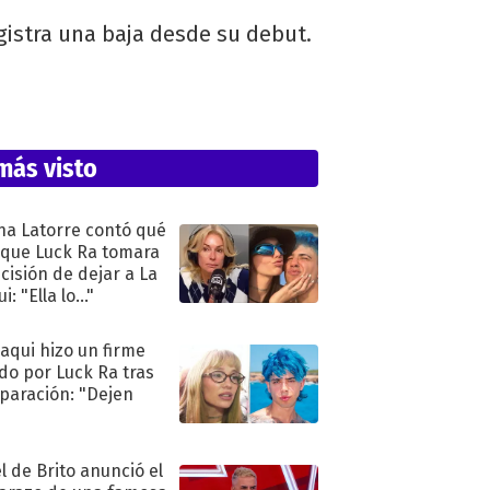
istra una baja desde su debut.
más visto
na Latorre contó qué
 que Luck Ra tomara
ecisión de dejar a La
i: "Ella lo..."
oaqui hizo un firme
do por Luck Ra tras
eparación: "Dejen
"
l de Brito anunció el