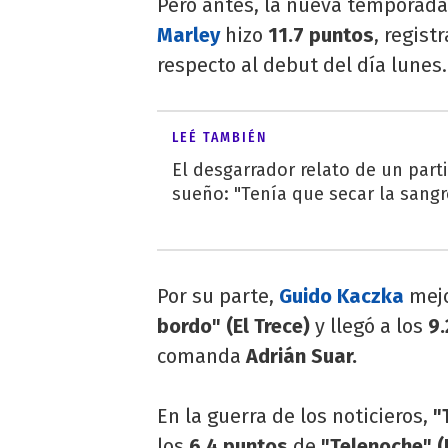
Pero antes, la nueva temporada
Marley
hizo
11.7 puntos
, regist
respecto al debut del día lunes.
LEÉ TAMBIÉN
El desgarrador relato de un part
sueño: "Tenía que secar la san
Por su parte,
Guido Kaczka
mejo
bordo" (El Trece)
y llegó a los
9.
comanda
Adrián Suar.
En la guerra de los noticieros,
"T
los
6.4 puntos
de
"Telenoche" (E