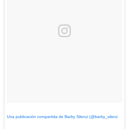
Una publicación compartida de Barby Silenzi (@barby_silenzi)
el
4