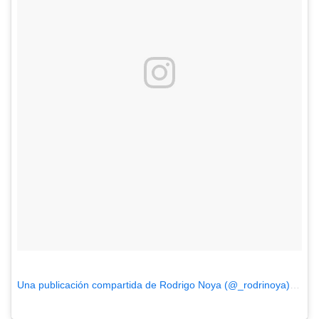
Una publicación compartida de Rodrigo Noya (@_rodrinoya)
el
24 