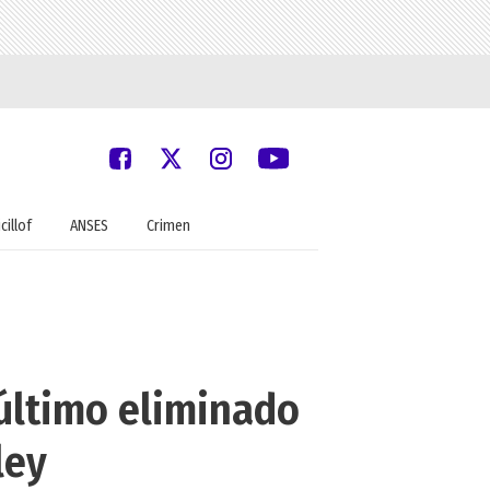
cillof
ANSES
Crimen
 último eliminado
ley