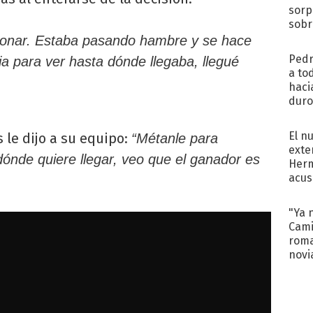
sorp
sobr
regr
donar. Estaba pasando hambre y se hace
Pedr
cia para ver hasta dónde llegaba, llegué
a to
haci
duro
aco
tera
El n
 le dijo a su equipo:
“Métanle para
exte
ónde quiere llegar, veo que el ganador es
Herm
acus
Pinc
"Tra
"Ya 
Cami
roma
novi
decl