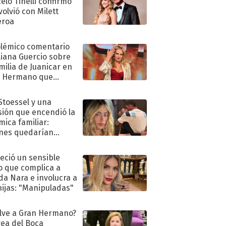
elo Tinelli confirmó
volvió con Milett
eroa
olémico comentario
liana Guercio sobre
amilia de Juanicar en
n Hermano que
tó la furia en redes
 Stoessel y una
sión que encendió la
mica familiar:
nes quedarían
ra de su boda
eció un sensible
o que complica a
a Nara e involucra a
hijas: "Manipuladas"
lve a Gran Hermano?
ea del Boca