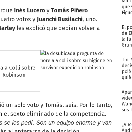
Marc
que 
porque
Inés Lucero
y
Tomás Piñero
Figu
uatro votos y
Juanchi Busilachi
, uno.
arley
les explicó que debían volver a
El p
de E
la f
Gra
desa
Tini
deci
a a Colli sobre
polé
ón Robinson
quié
afue
Apar
vide
Wand
ió un solo voto y Tomás, seis. Por lo tanto,
sus 
en el sexto eliminado de la competencia.
os se los pedí. Son un equipo enorme y van
¿Vue
Andr
s al enterarse de la decisión.