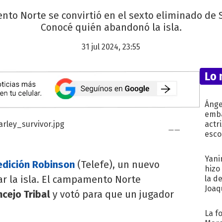
to Norte se convirtió en el sexto eliminado de 
Conocé quién abandonó la isla.
31 jul 2024, 23:55
Lo 
Ánge
emba
actr
esco
Yani
edición Robinson
(Telefe), un nuevo
hizo
r la isla. El campamento Norte
la d
Joaqu
cejo Tribal
y votó para que un jugador
La f