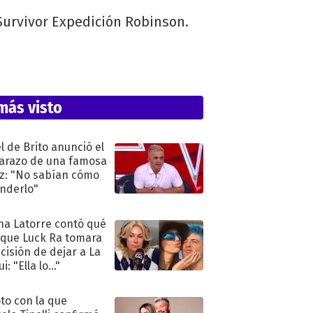
Survivor Expedición Robinson.
más visto
l de Brito anunció el
razo de una famosa
iz: "No sabían cómo
nderlo"
na Latorre contó qué
 que Luck Ra tomara
ecisión de dejar a La
i: "Ella lo..."
oto con la que