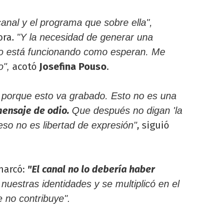
anal y el programa que sobre ella",
ora.
"Y la necesidad de generar una
o está funcionando como esperan. Me
acotó
Josefina Pouso
.
o",
o porque esto va grabado. Esto no es una
mensaje de odio.
Que después no digan 'la
, siguió
so no es libertad de expresión"
marcó:
"El canal no lo debería haber
a nuestras identidades y se multiplicó en el
 no contribuye".