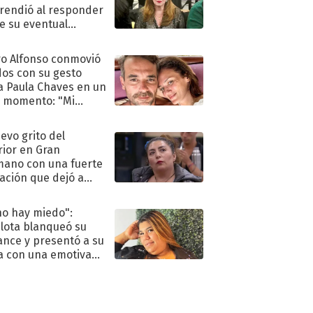
rendió al responder
e su eventual
eso al reality
o Alfonso conmovió
dos con su gesto
a Paula Chaves en un
 momento: "Mi
mpañante
péutico"
uevo grito del
rior en Gran
ano con una fuerte
ación que dejó a
oya en shock:
idora"
no hay miedo":
lota blanqueó su
nce y presentó a su
a con una emotiva
aración de amor