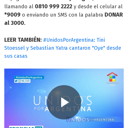
0810 999 2222
llamando al
y desde el celular al
*9009
DONAR
o enviando un SMS con la palabra
al 3000.
LEER TAMBIÉN:
#UnidosPorArgentina: Tini
Stoessel y Sebastían Yatra cantaron "Oye" desde
sus casas