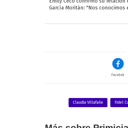
Emily Ceco confirmó su relación
García Moritán: "Nos conocimos e
Facebok
Claudia Villafañe
Fidel C
Más sobre Primici