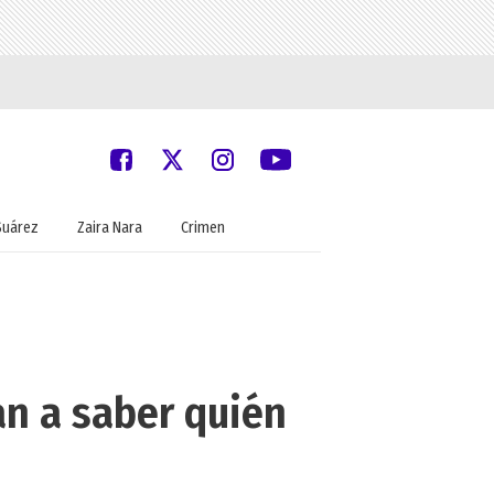
Suárez
Zaira Nara
Crimen
an a saber quién