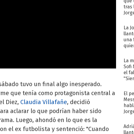
que 
tras
Jorg
La J
llan
una 
quie
para.
La m
Sofi
el f
"Sie
sábado tuvo un final algo inesperado.
rme que tenía como protagonista central a
El p
Mess
el Diez,
Claudia Villafañe
, decidió
habl
ara aclarar lo que podrían haber sido
Jorg
rama. Luego, ahondó en lo que es la
Adri
on el ex futbolista y sentenció: "Cuando
llan