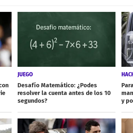
JUEGO
HAC
 con
Desafío Matemático: ¿Podes
Para
ie
resolver la cuenta antes de los 10
man
segundos?
y po