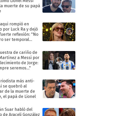
tomó Lionel Messi
 la muerte de su papá
e
oaqui rompió en
to por Luck Ra y dejó
fuerte reflexión: "No
ro ser temporal
.."
uestra de cariño de
 Martínez a Messi por
allecimiento de Jorge:
mpre seremos..."
eriodista más anti-
i se quebró al
ar de la muerte de
e, el papá de Lionel
án Suar habló del
to de Araceli González