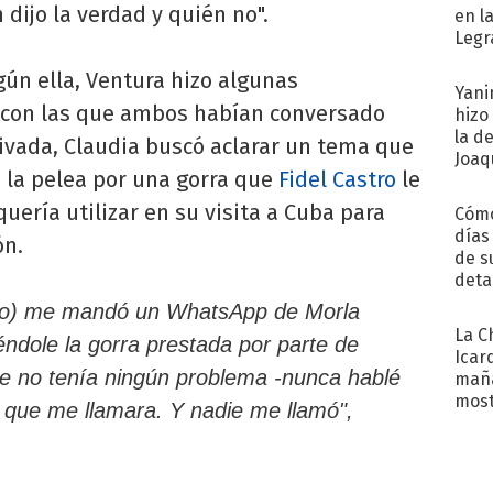
dijo la verdad y quién no".
en l
Legr
reco
gún ella, Ventura hizo algunas
Yani
n con las que ambos habían conversado
hizo
la d
ivada, Claudia buscó aclarar un tema que
Joaqu
 la pelea por una gorra que
Fidel Castro
le
uería utilizar en su visita a Cuba para
Cómo
días
ón.
de s
deta
do) me mandó un WhatsApp de Morla
La C
ndole la gorra prestada por parte de
Icar
que no tenía ningún problema -nunca hablé
maña
most
o que me llamara. Y nadie me llamó",