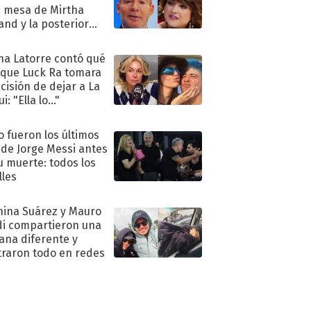
a mesa de Mirtha
and y la posterior
nciliación
na Latorre contó qué
 que Luck Ra tomara
ecisión de dejar a La
i: "Ella lo..."
 fueron los últimos
 de Jorge Messi antes
u muerte: todos los
lles
hina Suárez y Mauro
di compartieron una
na diferente y
raron todo en redes