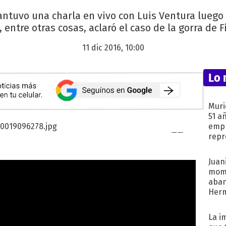
ntuvo una charla en vivo con Luis Ventura luego
lí, entre otras cosas, aclaró el caso de la gorra de 
11 dic 2016, 10:00
Lo 
Muri
51 a
empr
repr
mod
Juani
mome
aba
Her
recib
La i