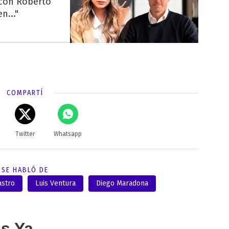
 con Roberto
n..."
COMPARTÍ
Twitter
Whatsapp
SE HABLÓ DE
astro
Luis Ventura
Diego Maradona
as Ya