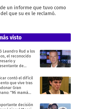
 de un informe que tuvo como
Fidel que su ex le reclamó.
más visto
ó Leandro Rud a los
ños, el reconocido
esario y
esentante de
elos
car contó el difícil
nto que vive tras
ndonar Gran
mano: "Mi mamá
ió..."
mportante decisión