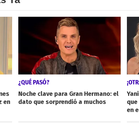
¿QUÉ PASÓ?
¡OTR
énes
Noche clave para Gran Hermano: el
Yani
z en
dato que sorprendió a muchos
que 
en e