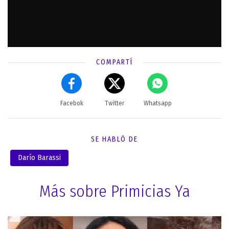
COMPARTÍ
Facebok
Twitter
Whatsapp
SE HABLÓ DE
Darío Barassi
Más sobre Primicias Ya