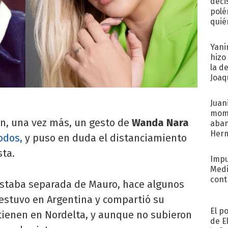
deci
polé
quié
afue
Yani
hizo
la d
Joaqu
Juani
mome
ón, una vez más, un gesto de
Wanda Nara
aba
Her
odos,
y puso en duda el distanciamiento
recib
sta.
Impu
Medi
cont
estaba separada de Mauro, hace algunos
 estuvo en Argentina y compartió su
El p
 tienen en Nordelta, y aunque no subieron
de E