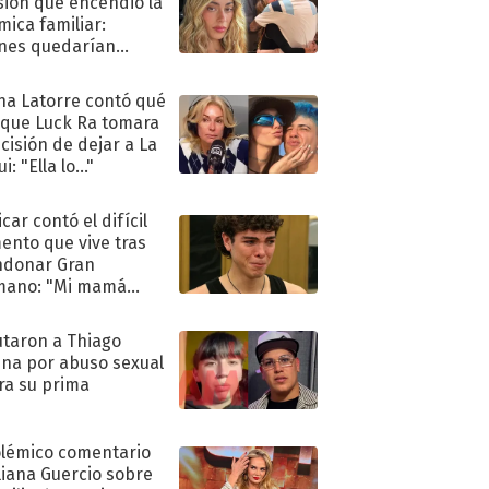
sión que encendió la
mica familiar:
nes quedarían
ra de su boda
na Latorre contó qué
 que Luck Ra tomara
ecisión de dejar a La
i: "Ella lo..."
car contó el difícil
nto que vive tras
ndonar Gran
mano: "Mi mamá
ió..."
taron a Thiago
na por abuso sexual
ra su prima
olémico comentario
liana Guercio sobre