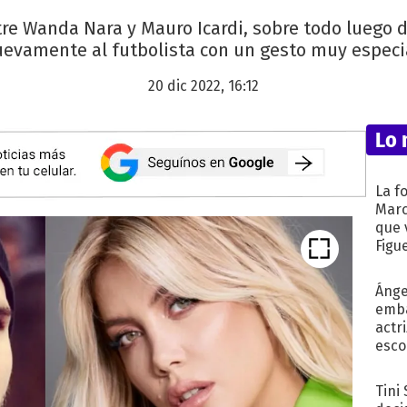
tre Wanda Nara y Mauro Icardi, sobre todo luego 
evamente al futbolista con un gesto muy especi
20 dic 2022, 16:12
Lo 
La f
Marc
que 
Figu
Ánge
emba
actr
esco
Tini