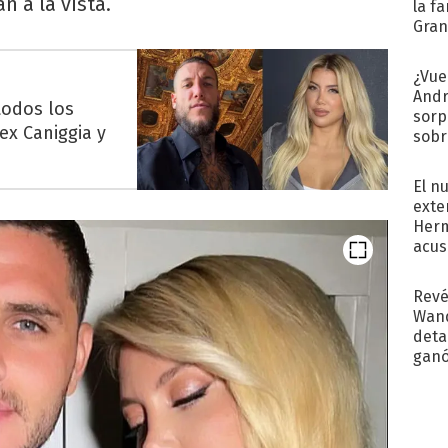
n a la vista.
la f
Gra
desa
¿Vue
Andr
todos los
sorp
lex Caniggia y
sobr
regr
El n
exte
Herm
acus
Pinc
"Tra
Revé
Wand
detal
ganó
próx