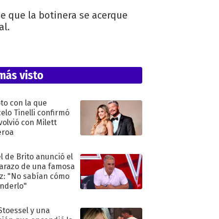
de que la botinera se acerque
al.
más visto
oto con la que
elo Tinelli confirmó
volvió con Milett
eroa
l de Brito anunció el
razo de una famosa
iz: "No sabían cómo
nderlo"
 Stoessel y una