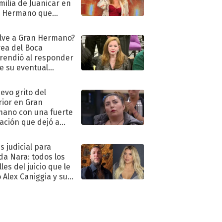
amilia de Juanicar en
n Hermano que
tó la furia en redes
lve a Gran Hermano?
ea del Boca
rendió al responder
e su eventual
eso al reality
uevo grito del
rior en Gran
ano con una fuerte
ación que dejó a
oya en shock:
idora"
s judicial para
a Nara: todos los
les del juicio que le
 Alex Caniggia y sus
imos pasos