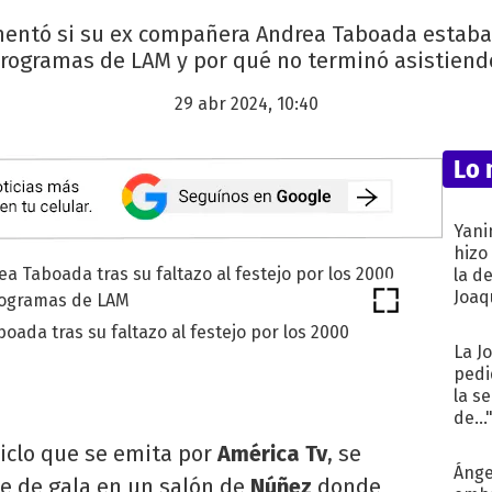
mentó si su ex compañera Andrea Taboada estaba 
rogramas de LAM y por qué no terminó asistiend
29 abr 2024, 10:40
Lo 
Yani
hizo
la d
Joaqu
boada tras su faltazo al festejo por los 2000
La J
pedi
la s
de...
 ciclo que se emita por
América Tv
, se
Ánge
e de gala en un salón de
Núñez
donde