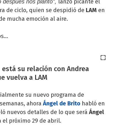
lanzó picante el
o después nos plantó",
a de ciclo, quien se despidió de
LAM
en
de mucha emoción al aire.
s...
 está su relación con Andrea
ue vuelva a LAM
cialmente su nuevo programa de
 semanas, ahora
Ángel de Brito
habló en
eló nuevos detalles de lo que será
Ángel
el próximo 29 de abril.