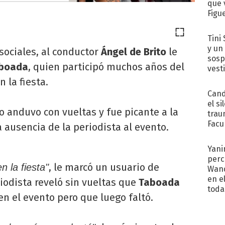
que 
Figu
Tini 
y un
 sociales, al conductor
Ángel de Brito
le
sosp
aboada
, quien participó muchos años del
vest
 la fiesta.
Cand
el si
 anduvo con vueltas y fue picante a la
trau
Facu
a ausencia de la periodista al evento.
"Teng
Yani
perc
, le marcó un usuario de
 la fiesta"
Wand
en e
riodista reveló sin vueltas que
Taboada
toda
n el evento pero que luego faltó.