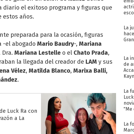
emba
a diario el exitoso programa y figuras que
actr
esco
e estos años.
La j
hace
nte preparada para la ocasión, figuras
Gra
a -el abogado
Mario Baudry
-,
Mariana
a Dra.
Mariana Lestelle
o el
Chato Prada
,
La i
raban la llegada del creador de
LAM
y sus
de a
ena Vélez
,
Matilda Blanco
,
Marixa Balli,
Acca
Kayn
nández
.
cum
La f
Luck
novi
"Me e
 de Luck Ra con
razón a La
La f
Marc