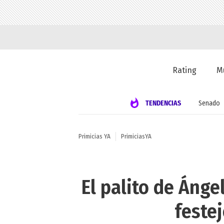
Rating
M
TENDENCIAS
Senado
Primicias YA
PrimiciasYA
El palito de Ánge
feste