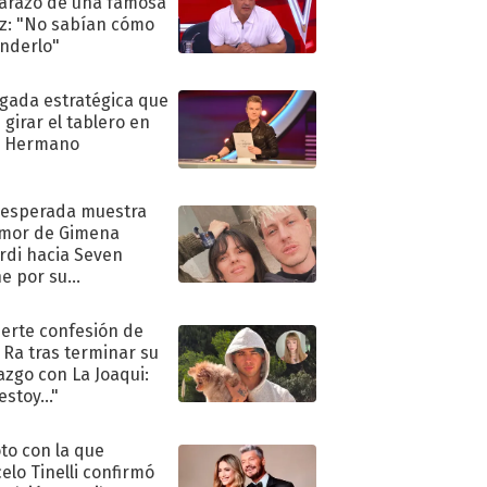
razo de una famosa
iz: "No sabían cómo
nderlo"
ugada estratégica que
 girar el tablero en
n Hermano
nesperada muestra
mor de Gimena
rdi hacia Seven
e por su
pleaños
uerte confesión de
 Ra tras terminar su
azgo con La Joaqui:
stoy..."
oto con la que
elo Tinelli confirmó