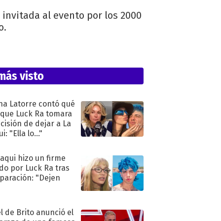
invitada al evento por los 2000
o.
más visto
na Latorre contó qué
 que Luck Ra tomara
ecisión de dejar a La
i: "Ella lo..."
oaqui hizo un firme
do por Luck Ra tras
eparación: "Dejen
"
l de Brito anunció el