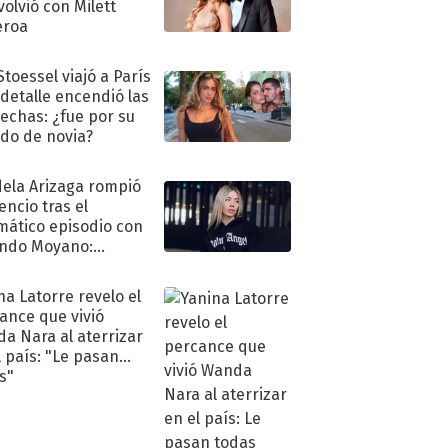
volvió con Milett
eroa
Stoessel viajó a París
 detalle encendió las
echas: ¿fue por su
ido de novia?
ela Arizaga rompió
lencio tras el
mático episodio con
ndo Moyano:
o..."
na Latorre revelo el
ance que vivió
a Nara al aterrizar
l país: "Le pasan
s"