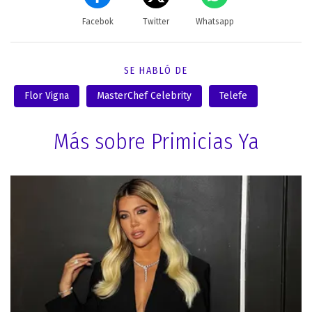
Facebok
Twitter
Whatsapp
SE HABLÓ DE
Flor Vigna
MasterChef Celebrity
Telefe
Más sobre Primicias Ya