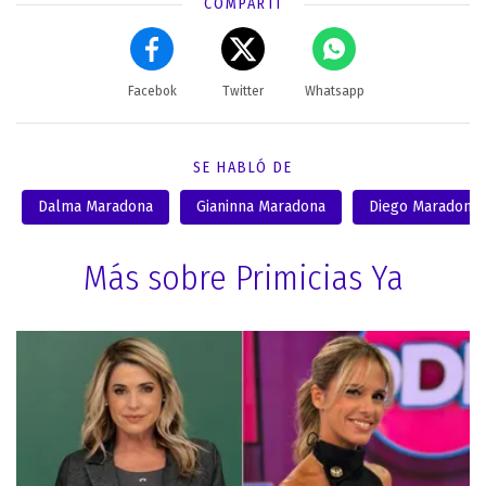
COMPARTÍ
Facebok
Twitter
Whatsapp
SE HABLÓ DE
Dalma Maradona
Gianinna Maradona
Diego Maradona
Más sobre Primicias Ya