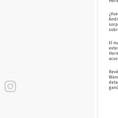
Her
recib
¿Vue
Andr
sorp
sobr
regr
El n
exte
Herm
acus
Pinc
"Tra
Revé
Wand
detal
ganó
próx