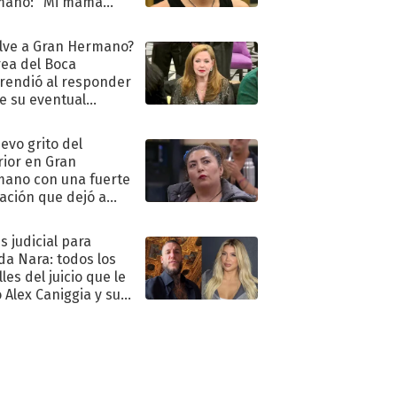
mano: "Mi mamá
ió..."
lve a Gran Hermano?
ea del Boca
rendió al responder
e su eventual
eso al reality
uevo grito del
rior en Gran
ano con una fuerte
ación que dejó a
oya en shock:
idora"
s judicial para
a Nara: todos los
les del juicio que le
 Alex Caniggia y sus
imos pasos