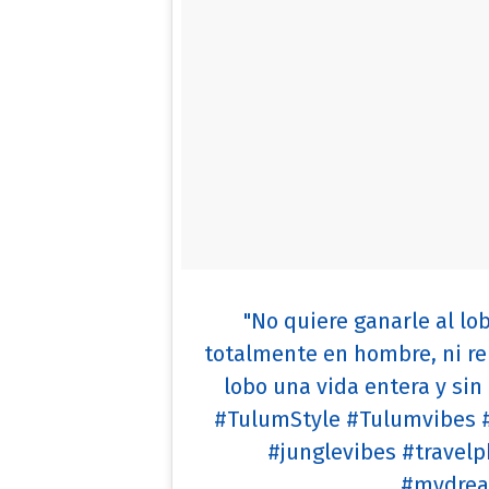
"No quiere ganarle al lo
totalmente en hombre, ni re
lobo una vida entera y sin
#TulumStyle #Tulumvibes #
#junglevibes #travelp
#mydream