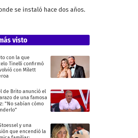
donde se instaló hace dos años.
más visto
oto con la que
elo Tinelli confirmó
volvió con Milett
eroa
l de Brito anunció el
razo de una famosa
iz: "No sabían cómo
nderlo"
 Stoessel y una
sión que encendió la
mica familiar: