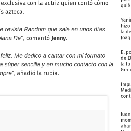
exclusiva con la actriz quien contó cómo
quié
ís azteca.
afue
Yani
hizo
 de revista Random que sale en unos días
la d
comentó
Jenny.
olana Re",
Joaqu
El p
feliz. Me dedico a cantar con mi formato
de E
da súper sencilla y en mucho contacto con la
la f
Gra
añadió la rubia.
mpre",
desa
Impu
Medi
cont
Juani
mome
aba