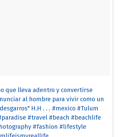
bo que lleva adentro y convertirse
nunciar al hombre para vivir como un
 desgarros" H.H . . . #mexico #Tulum
paradise #travel #beach #beachlife
hotography #fashion #lifestyle
lifeismyreallife