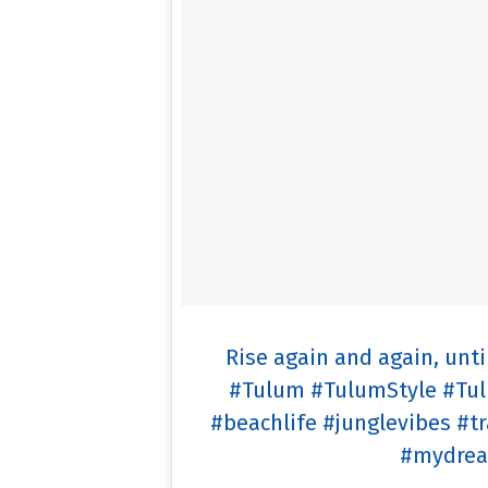
Rise again and again, until
#Tulum #TulumStyle #Tul
#beachlife #junglevibes #t
#mydream