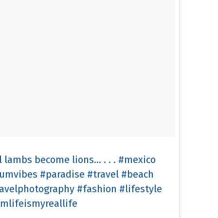
 lambs become lions... . . . #mexico
umvibes #paradise #travel #beach
ravelphotography #fashion #lifestyle
lifeismyreallife