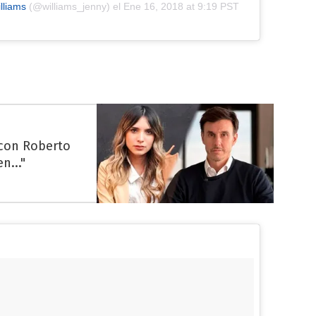
lliams
(@williams_jenny) el
Ene 16, 2018 at 9:19 PST
 con Roberto
n..."