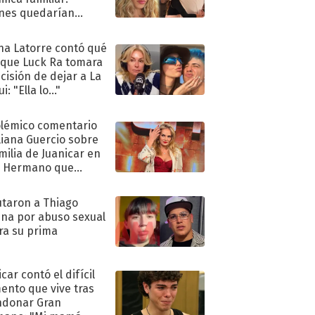
nes quedarían
ra de su boda
na Latorre contó qué
 que Luck Ra tomara
ecisión de dejar a La
i: "Ella lo..."
olémico comentario
liana Guercio sobre
amilia de Juanicar en
n Hermano que
tó la furia en redes
taron a Thiago
na por abuso sexual
ra su prima
car contó el difícil
nto que vive tras
ndonar Gran