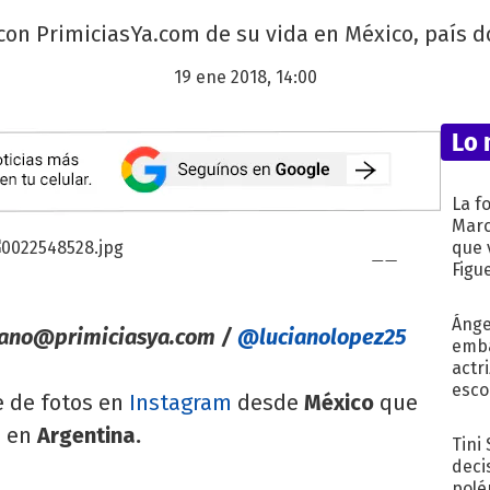
 con PrimiciasYa.com de su vida en México, país 
19 ene 2018, 14:00
Lo 
La f
Marc
que 
Figu
Ánge
iano@primiciasya.com
/
@lucianolopez25
emba
actr
esco
e de fotos en
Instagram
desde
México
que
s en
Argentina.
Tini
deci
polé