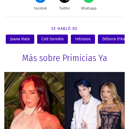
Facebok
Twitter
Whatsapp
SE HABLÓ DE
Juana Viale
Coti Sorokin
Intrusos
Débora D'Ama
Más sobre Primicias Ya