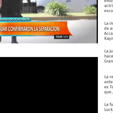
emba
actr
esco
La i
de a
Acca
Kayn
cum
La j
hace
Gra
La r
ante
ex T
que..
La f
Luck