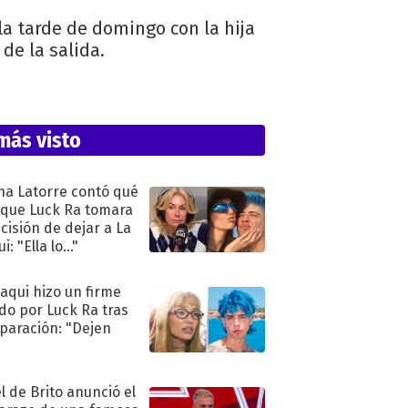
a tarde de domingo con la hija
de la salida.
más visto
na Latorre contó qué
 que Luck Ra tomara
ecisión de dejar a La
i: "Ella lo..."
oaqui hizo un firme
do por Luck Ra tras
eparación: "Dejen
"
l de Brito anunció el