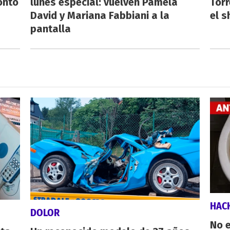
ontó
lunes especial: vuelven Pamela
Torr
David y Mariana Fabbiani a la
el s
pantalla
HAC
DOLOR
No e