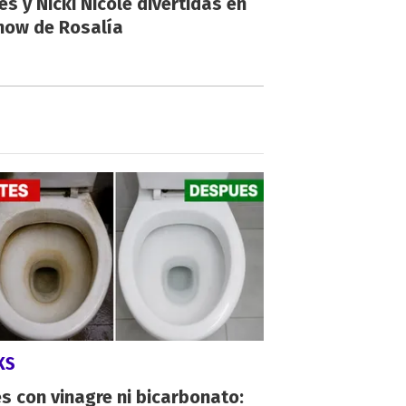
es y Nicki Nicole divertidas en
how de Rosalía
KS
s con vinagre ni bicarbonato: