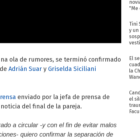
novi
"Me e
Tini 
y un
sosp
vest
El s
una ola de rumores, se terminó confirmado
cuad
 de
Adrián Suar
y
Griselda Siciliani
la C
Wand
exp
Cand
rensa
enviado por la jefa de prensa de
el si
trau
noticia del final de la pareja.
Facu
"Teng
o a circular -y con el fin de evitar malos
ciones- quiero confirmar la separación de