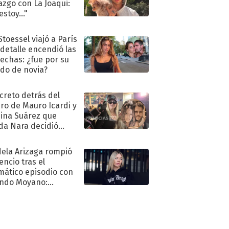
azgo con La Joaqui:
stoy..."
Stoessel viajó a París
 detalle encendió las
echas: ¿fue por su
ido de novia?
ecreto detrás del
ro de Mauro Icardi y
hina Suárez que
a Nara decidió
oner
ela Arizaga rompió
lencio tras el
mático episodio con
ndo Moyano:
o..."