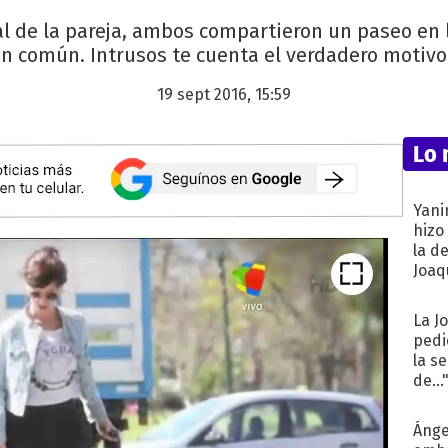
l de la pareja, ambos compartieron un paseo en l
n común. Intrusos te cuenta el verdadero motivo 
19 sept 2016, 15:59
Lo 
Yani
hizo
la d
Joaqu
La J
pedi
la s
de...
Ánge