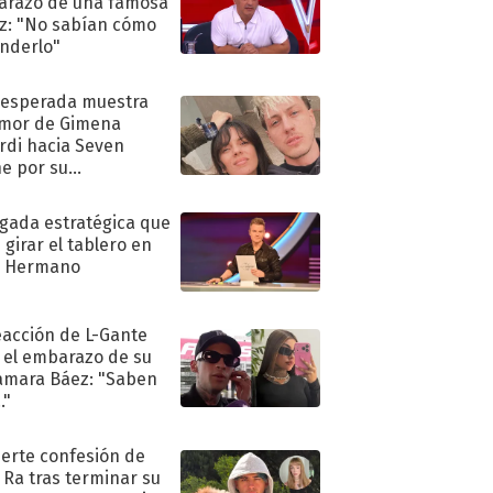
razo de una famosa
iz: "No sabían cómo
nderlo"
nesperada muestra
mor de Gimena
rdi hacia Seven
e por su
pleaños
ugada estratégica que
 girar el tablero en
n Hermano
eacción de L-Gante
 el embarazo de su
amara Báez: "Saben
."
uerte confesión de
 Ra tras terminar su