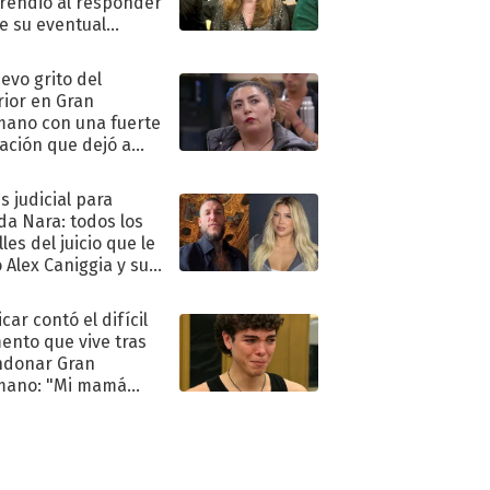
rendió al responder
e su eventual
eso al reality
uevo grito del
rior en Gran
ano con una fuerte
ación que dejó a
oya en shock:
idora"
s judicial para
a Nara: todos los
les del juicio que le
 Alex Caniggia y sus
imos pasos
car contó el difícil
nto que vive tras
ndonar Gran
mano: "Mi mamá
ió..."