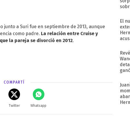
sorp
sobr
regr
El n
do junto a Suri fue en septiembre de 2013, aunque
exte
Herm
sencia como padre.
La relación entre Cruise y
acus
ue la pareja se divorció en 2012
.
Pinc
"Tra
Revé
Wand
detal
ganó
próx
COMPARTÍ
Juani
mome
aba
Her
Twitter
Whatsapp
recib