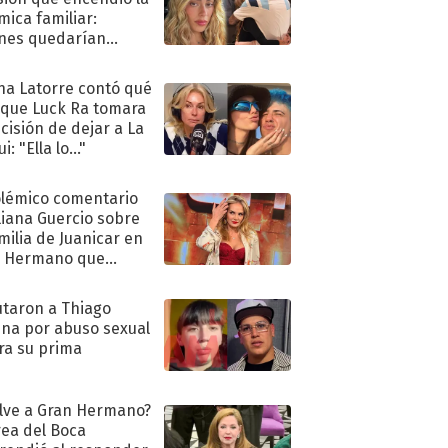
mica familiar:
nes quedarían
ra de su boda
na Latorre contó qué
 que Luck Ra tomara
ecisión de dejar a La
i: "Ella lo..."
olémico comentario
liana Guercio sobre
amilia de Juanicar en
n Hermano que
tó la furia en redes
taron a Thiago
na por abuso sexual
ra su prima
lve a Gran Hermano?
ea del Boca