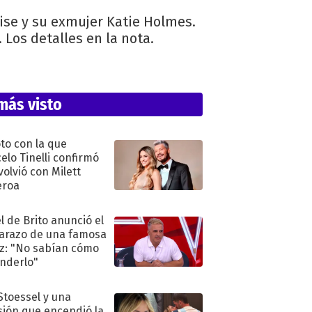
ise y su exmujer Katie Holmes.
. Los detalles en la nota.
más visto
oto con la que
elo Tinelli confirmó
volvió con Milett
eroa
l de Brito anunció el
razo de una famosa
iz: "No sabían cómo
nderlo"
 Stoessel y una
sión que encendió la