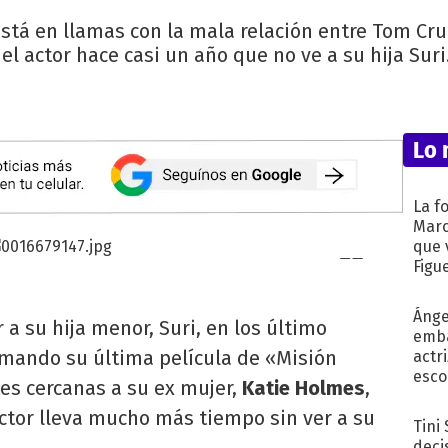
stá en llamas con la mala relación entre Tom Cru
l actor hace casi un año que no ve a su hija Suri
Lo 
La f
Marc
que 
Figu
Ánge
 a su hija menor, Suri, en los último
emba
mando su última película de «Misión
actr
esco
es cercanas a su ex mujer,
Katie Holmes
,
 actor lleva mucho más tiempo sin ver a su
Tini
deci