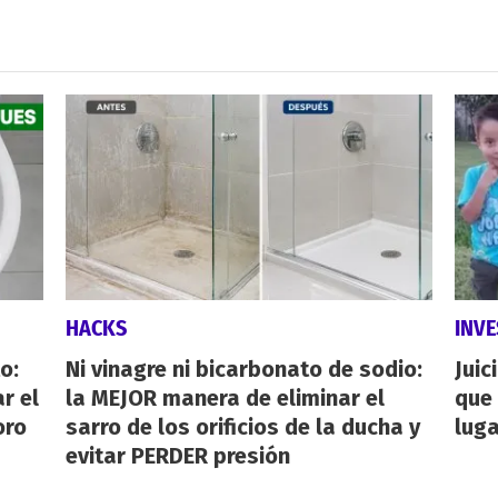
HACKS
INVE
o:
Ni vinagre ni bicarbonato de sodio:
Juic
r el
la MEJOR manera de eliminar el
que 
oro
sarro de los orificios de la ducha y
luga
evitar PERDER presión