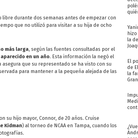
polé
quié
 libre durante dos semanas antes de empezar con
afue
empo que no utilizó para visitar a su hija de ocho
Yani
hizo
la d
Joaqu
ho más larga
, según las fuentes consultadas por el
 aparecido en un año
. Esta información la negó el
El p
en asegura que su representado se ha visto con su
de E
eservada para mantener a la pequeña alejada de las
la f
Gra
desa
Impu
Medi
cont
con su hijo mayor, Connor, de 20 años. Cruise
le Kidman
) al torneo de NCAA en Tampa, cuando los
¿Vue
Andr
otografías.