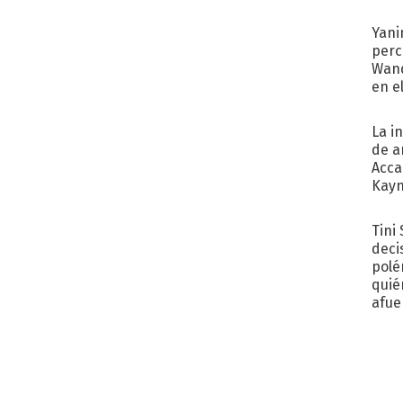
Yani
perc
Wand
en e
toda
La i
de a
Acca
Kayn
cum
Tini
deci
polé
quié
afue