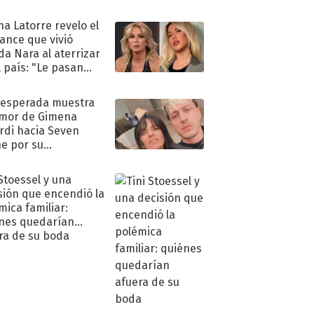
na Latorre revelo el
ance que vivió
a Nara al aterrizar
l país: "Le pasan
s"
nesperada muestra
mor de Gimena
rdi hacia Seven
e por su
pleaños
 Stoessel y una
sión que encendió la
mica familiar:
nes quedarían
ra de su boda