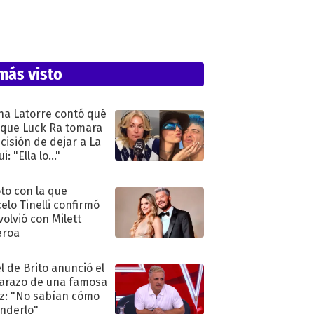
más visto
na Latorre contó qué
 que Luck Ra tomara
ecisión de dejar a La
i: "Ella lo..."
oto con la que
elo Tinelli confirmó
volvió con Milett
eroa
l de Brito anunció el
razo de una famosa
iz: "No sabían cómo
nderlo"