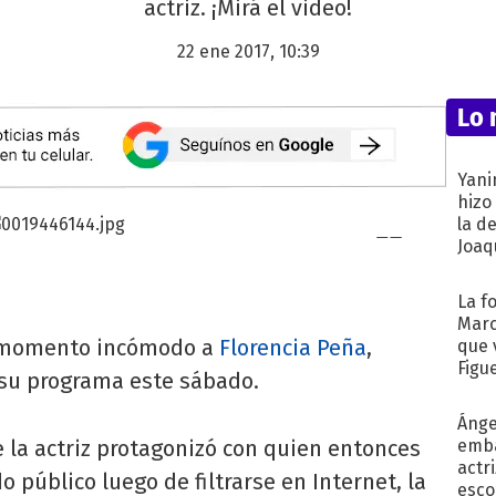
actriz. ¡Mirá el video!
22 ene 2017, 10:39
Lo 
Yani
hizo
la d
Joaqu
La f
Marc
n momento incómodo a
Florencia Peña
,
que 
Figu
 su programa este sábado.
Ánge
 la actriz protagonizó con quien entonces
emba
actr
 público luego de filtrarse en Internet, la
esco