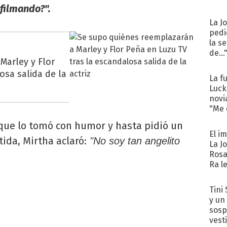
 filmando?".
La J
pedi
la s
de...
Marley y Flor
osa salida de la
La f
Luck
novi
"Me e
 que lo tomó con humor y hasta pidió un
El i
tida, Mirtha aclaró:
"No soy tan angelito
La J
Rosa
Ra l
Tini 
y un
sosp
vest