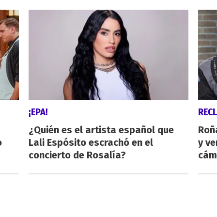
¡EPA!
REC
¿Quién es el artista español que
Roñ
o
Lali Espósito escrachó en el
y ve
concierto de Rosalía?
cám