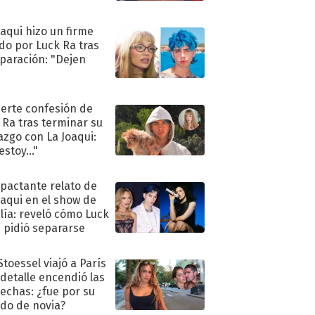
oaqui hizo un firme
do por Luck Ra tras
eparación: "Dejen
"
uerte confesión de
 Ra tras terminar su
azgo con La Joaqui:
stoy..."
mpactante relato de
oaqui en el show de
lía: reveló cómo Luck
e pidió separarse
Stoessel viajó a París
 detalle encendió las
echas: ¿fue por su
ido de novia?