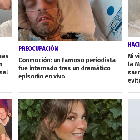
HAC
PREOCUPACIÓN
nas
Ni v
Conmoción: un famoso periodista
n
la M
fue internado tras un dramático
sel
sarr
episodio en vivo
evit