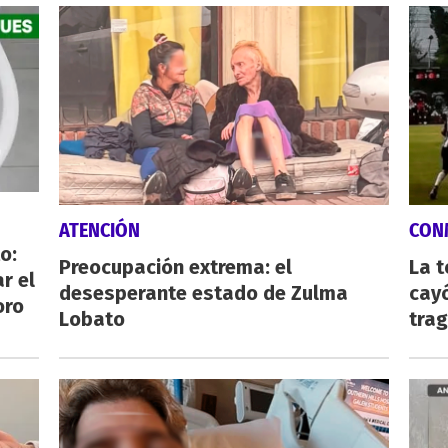
ATENCIÓN
CON
o:
Preocupación extrema: el
La 
r el
desesperante estado de Zulma
cayó
oro
Lobato
tra