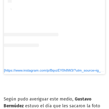
[https://www.instagram.com/p/BqvzEY0h8W3/?utm_source=ig_embed&utm_medium=loading]Una publicación compartida de FLORENCIA.- (@flor_alzieu)
Según pudo averiguar este medio,
Gustavo
Bermúdez
estuvo el día que les sacaron la foto