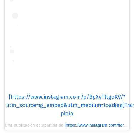
[https://www.instagram.com/p/BpXvTltgoKV/?
utm_source=ig_embed&utm_medium=loading]Tra
piola
Una publicación compartida de
[https://www.instagram.com/flor_alzieu/?utm_source=ig_embed&utm_medium=loading] FLORENCIA.-