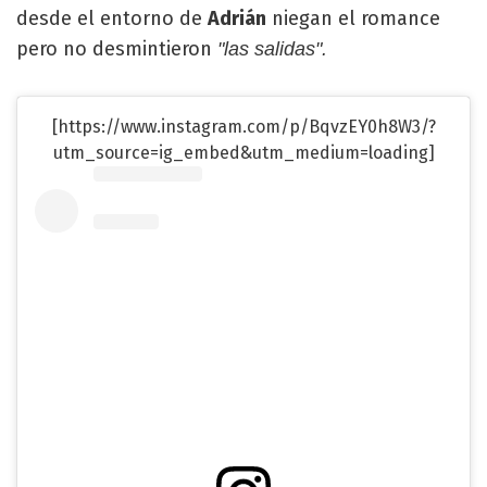
desde el entorno de
Adrián
niegan el romance
pero no desmintieron
"las salidas".
[https://www.instagram.com/p/BqvzEY0h8W3/?
utm_source=ig_embed&utm_medium=loading]