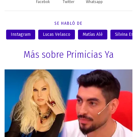
Facebok
Twitter
Whatsapp
SE HABLÓ DE
Instagram
Lucas Velasco
Matías Alé
Silvina Es
Más sobre Primicias Ya