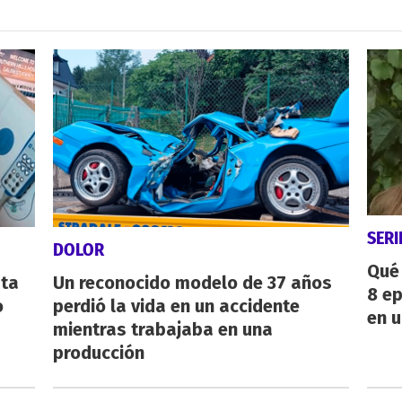
SERI
DOLOR
Qué 
sta
Un reconocido modelo de 37 años
8 ep
o
perdió la vida en un accidente
en u
mientras trabajaba en una
producción