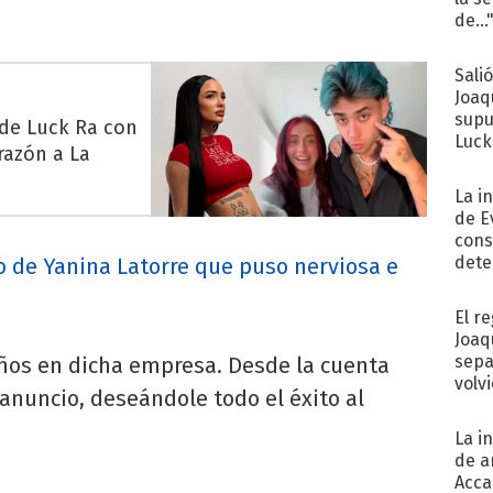
de...
Sali
Joaq
supu
 de Luck Ra con
Luck
razón a La
La i
de E
cons
dete
to de Yanina Latorre que puso nerviosa e
Fac
El r
Joaq
sepa
ños en dicha empresa. Desde la cuenta
volv
 anuncio, deseándole todo el éxito al
La i
de a
Acca