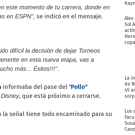
Kayn
en este momento de tu carrera, donde en
cum
se indicó en el mensaje.
as en ESPN",
Alex
Sol 
acti
Herm
copa
o difícil la decisión de dejar Torneos
amente en esta nueva etapa, vas a
cho más... Éxitos!!!".
La i
de N
m
informaba del pase del
"
Pollo"
45 a
e
, que está próximo a cerrarse.
Disney
sorp
náuse
Los 
n la señal tiene todo encaminado para su
Facu
Susa
Cand