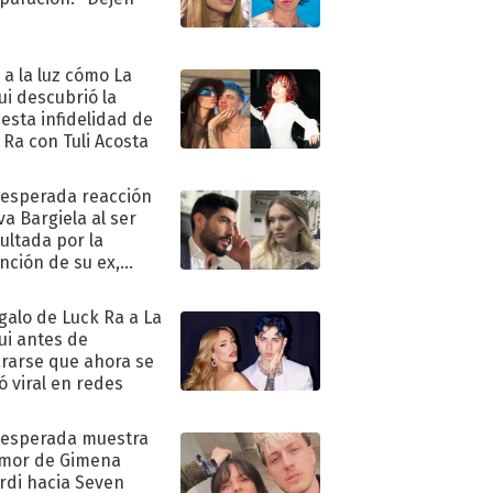
"
ó a la luz cómo La
ui descubrió la
esta infidelidad de
 Ra con Tuli Acosta
nesperada reacción
va Bargiela al ser
ultada por la
nción de su ex,
undo Moyano
egalo de Luck Ra a La
ui antes de
rarse que ahora se
ió viral en redes
nesperada muestra
mor de Gimena
rdi hacia Seven