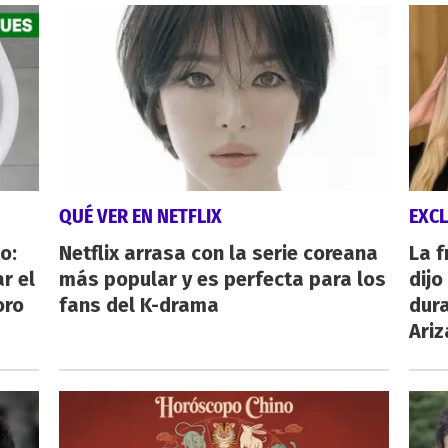
QUÉ VER EN NETFLIX
EXCL
o:
Netflix arrasa con la serie coreana
La 
r el
más popular y es perfecta para los
dijo
oro
fans del K-drama
dura
Ari