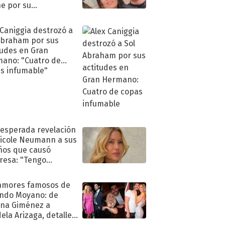
e por su
pleaños
 Caniggia destrozó a
Abraham por sus
tudes en Gran
ano: "Cuatro de
s infumable"
nesperada revelación
icole Neumann a sus
ños que causó
resa: "Tengo
as y..."
amores famosos de
ndo Moyano: de
na Giménez a
ela Arizaga, detalles