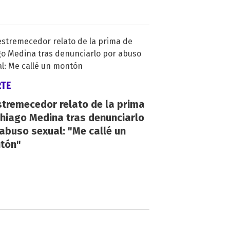
RTE
stremecedor relato de la prima
hiago Medina tras denunciarlo
abuso sexual: "Me callé un
tón"