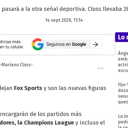
 pasará a la otra señal deportiva. Closs llevaba 
14 sept 2020, 11:14
Lo 
Ánge
emba
actr
esco
Flor
dejan
Fox Sports
y son las nuevas figuras
deso
sexu
qued
 encargarán de los partidos más
La J
dores, la Champions League
y incluso el
pedi
la s