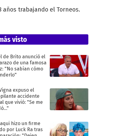
28 años trabajando el Torneos.
más visto
l de Brito anunció el
razo de una famosa
iz: "No sabían cómo
nderlo"
 Vigna expuso el
pilante accidente
al que vivió: "Se me
ó..."
oaqui hizo un firme
do por Luck Ra tras
eparación: "Dejen