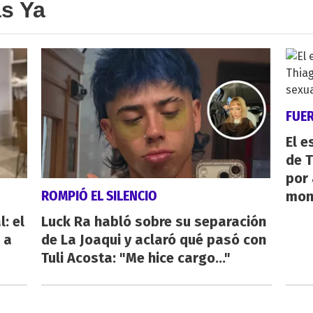
as Ya
FUE
El e
de T
por 
ROMPIÓ EL SILENCIO
mon
: el
Luck Ra habló sobre su separación
 a
de La Joaqui y aclaró qué pasó con
Tuli Acosta: "Me hice cargo..."